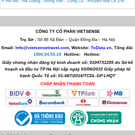
Hà Nội - Hà Giang - Đồng Văn - Lũng Cú - Khuyến Mại Lễ 2/9/
CÔNG TY CỔ PHẦN VIETSENSE
Trụ Sở :
Số 88 Xã Đàn – Quận Đống Đa – Hà Nội
Email:
Info@vietsensetravel.com
, Website:
ToData.vn
,
Tổng đài:
1900.54.55.19
Hotline:
Hotline:
Giấy chứng nhận đăng ký kinh doanh số: 0104731205 do Sở kế
hoạch và đầu tư TP Hà Nội cấp ngày 03/06/2010 Giấy phép lữ
hành Quốc Tế số: 01-687/2014/TCDL-GP LHQT
CHẤP NHẬN THANH TOÁN