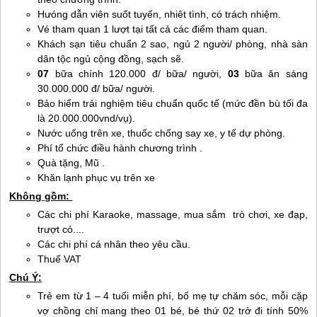
Hưóng dẫn viên suốt tuyến, nhiêt tình, có trách nhiệm.
Vé tham quan 1 lượt tại tất cả các điểm tham quan.
Khách sạn tiêu chuẩn 2 sao, ngủ 2 người/ phòng, nhà sàn
dân tộc ngủ cộng đồng, sạch sẽ.
07
bữa chính 120.000 đ/ bữa/ người,
03
bữa ăn sáng
30.000.000 đ/ bữa/ người.
Bảo hiểm trải nghiệm tiêu chuẩn quốc tế (mức đền bù tối đa
là 20.000.000vnd/vụ).
Nước uống trên xe, thuốc chống say xe, y tế dự phòng.
Phí tổ chức điều hành chương trình .
Quà tặng, Mũ .
Khăn lạnh phục vụ trên xe
Không gồm:
Các chi phí Karaoke, massage, mua sắm trò chơi, xe đạp,
trượt cỏ....
Các chi phí cá nhân theo yêu cầu.
Thuế VAT
Chú Ý:
Trẻ em từ 1 – 4 tuổi miễn phí, bố mẹ tự chăm sóc, mỗi cặp
vợ chồng chỉ mang theo 01 bé, bé thứ 02 trở đi tính 50%