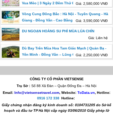
Vua Mèo | 3 Ngày 2 Đêm Thứ 6 Hàng Tuần
Giá: 2,580,000 VNĐ
Vòng Cung Đông Bắc : Hà Nội - Tuyên Quang - Hà
Giang - Đồng Văn - Cao Bằng
Giá: 3,590,000 VNĐ
DU NGOẠN HOÀNG SU PHÌ MÙA LÚA CHÍN
Giá: Liên hệ
Dù Bay Trên Mùa Hoa Tam Giác Mạch | Quản Bạ -
Yên Minh - Đồng Văn – Lũng Cú
Giá: 2,250,000 VNĐ
CÔNG TY CỔ PHẦN VIETSENSE
Trụ Sở :
Số 88 Xã Đàn – Quận Đống Đa – Hà Nội
Email:
Info@vietsensetravel.com
, Website:
ToData.vn
,
Hotline:
0916 172 338
Hotline:
Giấy chứng nhận đăng ký kinh doanh số: 0104731205 do Sở kế
hoạch và đầu tư TP Hà Nội cấp ngày 03/06/2010 Giấy phép lữ