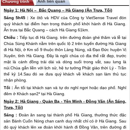
Ảnh liên quan
Chương trình
Ngày 1: Hà Nội – Bắc Quang –
Hà Giang
(Ăn Trưa, Tối)
Sáng 5h45 :
Xe ôtô và HDV của Công ty VietSense Travel đón
quý khách tại điểm hẹn trong thành phố khởi hành đi
Hà Giang
.
Ăn trưa tại Bắc Quang – cách
Hà Giang
61km.
Chiều :
Tiếp tục đi
Hà Giang
. trên đường đoàn ghé thăm và lễ tại
Chùa Sùng Khánh nằm trên quốc lộ 2 trên tuyến đường
Hà Giang
đi Hà Nội, ở Km số 9 thuộc thôn Làng Nùng, xã Đạo Đức huyện Vị
Xuyên, tỉnh
Hà Giang
. Đây là ngôi chùa có địa thế rất đẹp, trước
mặt là cánh đồng trải dài và dòng suối trong vắt, sau lưng là
núi.Chùa gắn liền với lịch sử, hệ tư tưởng Phật giáo thời Lý - Trần
thế kỷ 14.Sau đó xe đưa quý khách về khách sạn làm thủ tục
nhận phòng.
Tối :
Ăn tối tại khách sạn và tự do nghỉ ngơi hoặc dạo phố. Nghỉ
đêm ở Khách sạn2* tại
Hà Giang
.
Ngày 2:
Hà Giang
- Quản Bạ - Yên Minh - Đồng Văn (Ăn Sáng,
Trưa, Tối)
Sáng :
Đoàn ăn sang tại thành phố
Hà Giang
, thưởng thức đặc
sản Bánh Cuốn Nóng chan canh duy nhất chỉ có ở
Hà Giang
. Sau
đó quý khách lên xe đoàn khởi hành đi Đồng Văn, trên đường đi