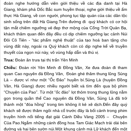
đoàn nghe hướng dẫn viên giới thiệu về các địa danh tại
Hà
Giang
, khám phá Dốc Bắc sum huyền thoại, nghe giới thiệu về ẩm
thực
Hà Giang
, về con người, phong tục tập quán của các dân tộc
sinh sống trên đất
Hà Giang
.Trên đường đi quý khách có cơ hội
tận mắt chiêm ngưỡng vẻ đẹp thơ mộng của Cổng Trời Quản Bạ,
khách thăm quan đến đây đều có dịp chiêm ngưỡng lạc cảnh Núi
Đôi Cô Tiên - “tác phẩm nghệ thuật” của tạo hoá ban tặng cho
vùng đất này, ngoài ra Quý khách còn có dịp nghe kể về truyền
thuyết của ngọn núi này, vô vùng hấp dẫn và thú vị.
Trua:
Đoàn ăn trưa tại thị trấn Yên Minh
Chiều:
Đoàn rời Yên Minh đi Đồng Văn, Xe đưa đoàn đi tham
quan Cao nguyên đá Đồng Văn, Đoàn ghé thăm thung lũng Sủng
Là – được ví như một “Ốc Đảo” huyền bí.Sủng Là (huyện Đồng
Văn,
Hà Giang
) được nhiều người biết và tìm đến qua bộ phim
“Chuyện của Pao”. Từ một “ốc đảo” lọt thỏm trong thung lũng nằm
gọn trong quần thể Cao nguyên đá Đồng Văn, Sủng Là đã trở
thành một “đóa hồng” trong tim không ít kẻ xê dịch.Đến đây quý
khách sẽ được thăm ngôi nhà cổ trước đây là bối cảnh trong phim
truyền hình nổi tiếng đạt giải Cánh Diều Vàng 2005 – Chuyện
Của Pao.Ngắm những cánh đồng hoa Tam Giác Mạch trải dài bên
đường và hai bên sườn núi.Một khung cảnh mà Lữ khách đến một