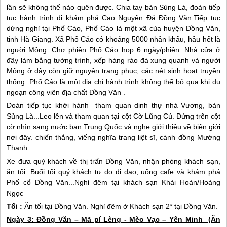
lần sẽ không thể nào quên được. Chia tay bản Sủng Là, đoàn tiếp
tục hành trình đi khám phá Cao Nguyên Đá Đồng Văn.Tiếp tục
dừng nghỉ tại Phố Cáo, Phố Cáo là một xã của huyện Đồng Văn,
tỉnh
Hà Giang
. Xã Phố Cáo có khoảng 5000 nhân khẩu, hầu hết là
người Mông. Chợ phiên Phố Cáo họp 6 ngày/phiên. Nhà cửa ở
đây làm bằng tường trình, xếp hàng rào đá xung quanh và người
Mông ở đây còn giữ nguyên trang phục, các nét sinh hoạt truyền
thống. Phố Cáo là một địa chỉ hành trình không thể bỏ qua khi du
ngoạn công viên địa chất Đồng Văn .
Đoàn tiếp tục khởi hành tham quan dinh thự nhà Vương, bản
Sủng Là...Leo lên và tham quan tại cột Cờ Lũng Cú. Đứng trên cột
cờ nhìn sang nước bạn Trung Quốc và nghe giới thiệu về biên giới
nơi đây. chiến thắng, viếng nghĩa trang liệt sĩ, cánh đồng Mường
Thanh.
Xe đưa quý khách về thị trấn Đồng Văn, nhận phòng khách sạn,
ăn tối. Buổi tối quý khách tự do đi dạo, uống cafe và khám phá
Phố cổ Đồng Văn...Nghỉ đêm tại khách sạn Khải Hoàn/Hoàng
Ngọc
Tối :
Ăn tối tại Đồng Văn. Nghỉ đêm ở Khách sạn 2* tại Đồng Văn.
Ngày 3: Đồng Văn – Mã pí Lèng - Mèo Vạc – Yên Minh (Ăn