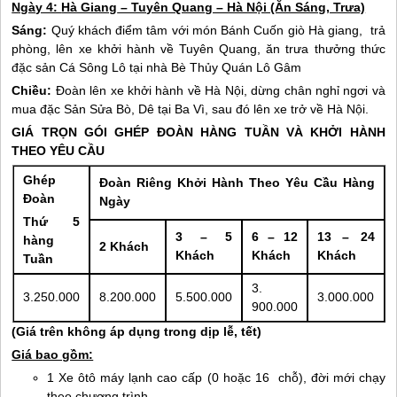
Ngày 4:
Hà Giang
– Tuyên Quang – Hà Nội (Ăn Sáng, Trưa)
Sáng:
Quý khách điểm tâm với món Bánh Cuốn giò
Hà giang
, trả
phòng, lên xe khởi hành về Tuyên Quang, ăn trưa thưởng thức
đặc sản Cá Sông Lô tại nhà Bè Thủy Quán Lô Gâm
Chiều:
Đoàn lên xe khởi hành về Hà Nội, dừng chân nghỉ ngơi và
mua đặc Sản Sửa Bò, Dê tại Ba Vì, sau đó lên xe trở về Hà Nội.
GIÁ TRỌN GÓI GHÉP ĐOÀN HÀNG TUẦN VÀ KHỞI HÀNH
THEO YÊU CẦU
Ghép
Đoàn Riêng Khởi Hành Theo Yêu Cầu Hàng
Đoàn
Ngày
Thứ 5
3 – 5
6 – 12
13 – 24
hàng
2 Khách
Khách
Khách
Khách
Tuần
3.
3.250.000
8.200.000
5.500.000
3.000.000
900.000
(Giá trên không áp dụng trong dịp lễ, tết)
Giá bao gồm:
1 Xe ôtô máy lạnh cao cấp (0 hoặc 16 chỗ), đời mới chạy
theo chương trình.