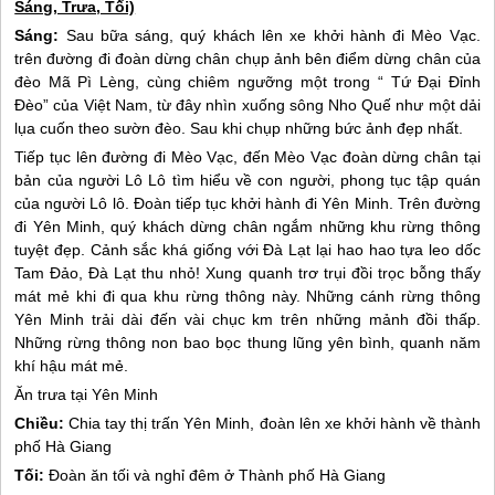
Sáng, Trưa, Tối)
Sáng:
Sau bữa sáng, quý khách lên xe khởi hành đi Mèo Vạc.
trên đường đi đoàn dừng chân chụp ảnh bên điểm dừng chân của
đèo Mã Pì Lèng, cùng chiêm ngưỡng một trong “ Tứ Đại Đỉnh
Đèo” của Việt Nam, từ đây nhìn xuống sông Nho Quế như một dải
lụa cuốn theo sườn đèo. Sau khi chụp những bức ảnh đẹp nhất.
Tiếp tục lên đường đi Mèo Vạc, đến Mèo Vạc đoàn dừng chân tại
bản của người Lô Lô tìm hiểu về con người, phong tục tập quán
của người Lô lô. Đoàn tiếp tục khởi hành đi Yên Minh. Trên đường
đi Yên Minh, quý khách dừng chân ngắm những khu rừng thông
tuyệt đẹp. Cảnh sắc khá giống với Đà Lạt lại hao hao tựa leo dốc
Tam Đảo, Đà Lạt thu nhỏ! Xung quanh trơ trụi đồi trọc bỗng thấy
mát mẻ khi đi qua khu rừng thông này. Những cánh rừng thông
Yên Minh trải dài đến vài chục km trên những mảnh đồi thấp.
Những rừng thông non bao bọc thung lũng yên bình, quanh năm
khí hậu mát mẻ.
Ăn trưa tại Yên Minh
Chiều:
Chia tay thị trấn Yên Minh, đoàn lên xe khởi hành về thành
phố
Hà Giang
Tối:
Đoàn ăn tối và nghỉ đêm ở Thành phố
Hà Giang