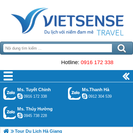
Hotline:
0916 172 338
Ms. Tuyết Chinh
Ms.Thanh Hà
0916 172 338
0912 304 539
Ms. Thúy Hường
0945 738 228
Tour Du Lịch Hà Giang