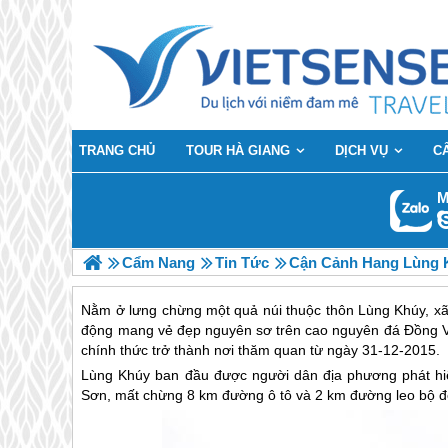
TRANG CHỦ
TOUR HÀ GIANG
DỊCH VỤ
C
M
Cẩm Nang
Tin Tức
Cận Cảnh Hang Lùng K
Nằm ở lưng chừng một quả núi thuộc thôn Lùng Khúy, xã
động mang vẻ đẹp nguyên sơ trên cao nguyên đá Đồng Vă
chính thức trở thành nơi thăm quan từ ngày 31-12-2015.
Lùng Khúy ban đầu được người dân địa phương phát hiện
Sơn, mất chừng 8 km đường ô tô và 2 km đường leo bộ đ