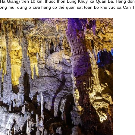
(
Hà Giang
) trên 10 km, thuộc thôn Lùng Khúy, xã Quản Bạ. Hang độn
sương mù, đứng ở cửa hang có thể quan sát toàn bộ khu vực xã Cán T