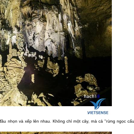
đầu nhọn và xếp lên nhau. Không chỉ một cây, mà cả ''rừng ngọc cẩu'