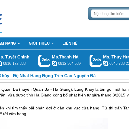
ẨM NANG
GIỚI THIỆU
LIÊN HỆ
s. Tuyết Chinh
Ms.Thanh Hà
Ms. Thúy H
0916 172 338
0912 304 539
0945 738 2
húy - Đệ Nhất Hang Động Trên Cao Nguyên Đá
 Quản Bạ (huyện Quản Bạ - Hà Giang), Lùng Khúy là tên gọi một han
n, vừa được tỉnh Hà Giang công bố phát hiện từ giữa tháng 3/2015 v
 khi tìm thấy bãi phân dơi ở gần khu vực cửa hang. Từ thị trấn Ta
ể tới cửa hang.