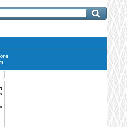
ường
28
g
à
m