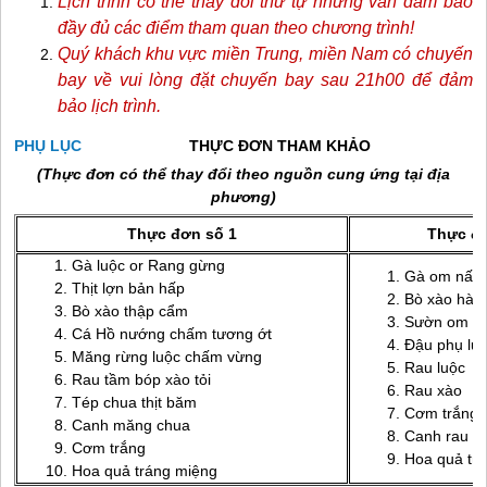
Lịch trình có thể thay đổi thứ tự nhưng vẫn đảm bảo
đầy đủ các điểm tham quan theo chương trình!
Quý khách khu vực miền Trung, miền Nam có chuyến
bay về vui lòng đặt chuyến bay sau 21h00 để đảm
bảo lịch trình.
PHỤ LỤC
THỰC ĐƠN THAM KHẢO
(Thực đơn có thể thay đổi theo nguồn cung ứng tại địa
phương)
Thực đơn số 1
Thực đơ
Gà luộc or Rang gừng
Gà om nấm
Thịt lợn bản hấp
Bò xào hàn
Bò xào thập cẩm
Sườn om m
Cá Hồ nướng chấm tương ớt
Đậu phụ lướ
Măng rừng luộc chấm vừng
Rau luộc
Rau tầm bóp xào tỏi
Rau xào
Tép chua thịt băm
Cơm trắng
Canh măng chua
Canh rau th
Cơm trắng
Hoa quả tr
Hoa quả tráng miệng