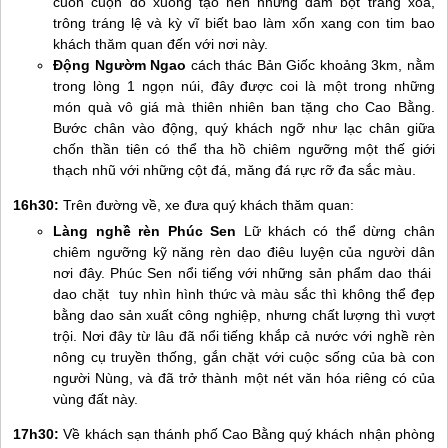
cuồn cuộn đổ xuống tạo nên những đám bọt trắng xóa,
trông tráng lệ và kỳ vĩ biết bao làm xốn xang con tim bao
khách thăm quan đến với nơi này.
Động Ngườm Ngao
cách thác Bản Giốc khoảng 3km, nằm
trong lòng 1 ngọn núi, đây được coi là một trong những
món quà vô giá mà thiên nhiên ban tặng cho Cao Bằng.
Bước chân vào động, quý khách ngỡ như lạc chân giữa
chốn thần tiên có thể tha hồ chiêm ngưỡng một thế giới
thạch nhũ với những cột đá, măng đá rực rỡ đa sắc màu.
16h30:
Trên đường về, xe đưa quý khách thăm quan:
Làng nghề rèn Phúc Sen
Lữ khách có thể dừng chân
chiêm ngưỡng kỹ năng rèn dao điêu luyện của người dân
nơi đây. Phúc Sen nổi tiếng với những sản phẩm dao thái
dao chặt tuy nhìn hình thức và màu sắc thì không thể đẹp
bằng dao sản xuất công nghiệp, nhưng chất lượng thì vượt
trội. Nơi đây từ lâu đã nổi tiếng khắp cả nước với nghề rèn
nông cụ truyền thống, gắn chặt với cuộc sống của bà con
người Nùng, và đã trở thành một nét văn hóa riêng có của
vùng đất này.
17h30:
Về khách sạn thánh phố Cao Bằng quý khách nhận phòng