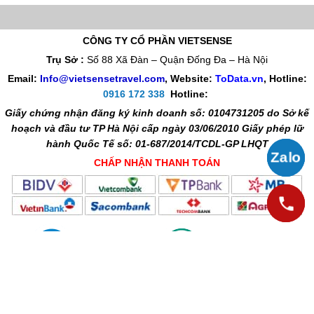
CÔNG TY CỔ PHẦN VIETSENSE
Trụ Sở :
Số 88 Xã Đàn – Quận Đống Đa – Hà Nội
Email:
Info@vietsensetravel.com
, Website:
ToData.vn
,
Hotline:
0916 172 338
Hotline:
Giấy chứng nhận đăng ký kinh doanh số: 0104731205 do Sở kế
hoạch và đầu tư TP Hà Nội cấp ngày 03/06/2010 Giấy phép lữ
hành Quốc Tế số: 01-687/2014/TCDL-GP LHQT
CHẤP NHẬN THANH TOÁN
© 2010 Vietsense Travel Group