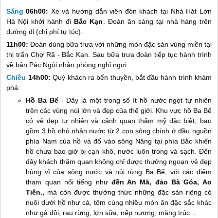
Sáng
06h00:
Xe và hướng dẫn viên đón khách tại Nhà Hát Lớn
Hà Nội khởi hành đi
Bắc Kạn
. Đoàn ăn sáng tại nhà hàng trên
đường đi (chi phí tự túc).
11h00:
Đoàn dùng bữa trưa với những món đặc sản vùng miền tại
thị trấn Chợ Rã - Bắc Kan. Sau bữa trưa đoàn tiếp tục hành trình
về bản Pác Ngòi nhận phòng nghỉ ngơi
Chiều
14h00:
Quý khách ra bến thuyền, bắt đầu hành trình khám
phá:
Hồ Ba Bể
- Đây là một trong số ít hồ nước ngọt tự nhiên
trên các vùng núi lớn và đẹp của thế giới. Khu vực hồ Ba Bể
có vẻ đẹp tự nhiên và cảnh quan thẩm mỹ đặc biệt, bao
gồm 3 hồ nhỏ nhận nước từ 2 con sông chính ở đầu nguồn
phía Nam của hồ và đổ vào sông Năng tại phía Bắc khiến
hồ chưa bao giờ bị cạn khô, nước luôn trong và sạch. Đến
đây khách thăm quan không chỉ được thưởng ngoạn vẻ đẹp
hùng vĩ của sông nước và núi rừng Ba Bể, với các điểm
tham quan nổi tiếng như
đền An Mã, đảo Bà Góa, Ao
Tiên.,
mà còn được thưởng thức những đặc sản riêng có
nuôi dưới hồ như cá, tôm cùng nhiều món ăn đặc sắc khác
như gà đồi, rau rừng, lợn sữa, nếp nương, măng trúc…