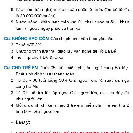
Bảo hiểm trải nghiệm tiêu chuẩn quốc tế (mức đền bù tối đa
là 20.000.000vnd/vụ).
Nước uống, khăn lạnh trên xe: 01 chai nước suối + khăn
lạnh / người/ ngày phục vụ trên xe
Giá KHÔNG BAO GỒM
Các chi phí cá nhân theo yêu cầu.
Thuế VAT 8%
Chương trình lửa trại, giao lưu văn nghệ tại Hồ Ba Bể
Tiền Tip cho HDV & lái xe
Giá CHO TRẺ EM
Dưới 05 tuổi miễn phí, ăn nghỉ cùng Bố Mẹ.
Phát sinh dịch vụ tự thanh toán.
Từ 05 - 08 tuổi bằng 50% Giá người lớn. ½ suất ăn, ngủ
cùng Bố Mẹ.
Từ 09 tuổi trở lên áp dụng Giá người lớn, dịch vụ đầy đủ
như người lớn
Mỗi gia đình chỉ kèm theo 1 trẻ em miễn phí. Trẻ em thứ 2
tính 50% Giá người lớn.
Lưu ý: