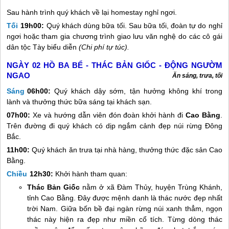
Sau hành trình quý khách về lại homestay nghỉ ngơi.
Tối
19h00:
Quý khách dùng bữa tối. Sau bữa tối, đoàn tự do nghỉ
ngơi hoặc tham gia chương trình giao lưu văn nghệ do các cô gái
dân tộc Tày biểu diễn
(Chi phí tự túc).
NGÀY 02
HỒ BA BỂ - THÁC BẢN GIỐC - ĐỘNG NGƯỜM
NGAO
Ăn sáng, trưa, tối
Sáng
06h00:
Quý khách dậy sớm, tận hưởng không khí trong
lành và thưởng thức bữa sáng tại khách sạn.
07h00:
Xe và hướng dẫn viên đón đoàn khởi hành đi
Cao Bằng
.
Trên đường đi quý khách có dịp ngắm cảnh đẹp núi rừng Đông
Bắc.
11h00:
Quý khách ăn trưa tại nhà hàng, thưởng thức đặc sản Cao
Bằng.
Chiều
12h30:
Khởi hành tham quan:
Thác Bản Giốc
nằm ở xã Đàm Thủy, huyện Trùng Khánh,
tỉnh Cao Bằng. Đây được mệnh danh là thác nước đẹp nhất
trời Nam. Giữa bốn bề đại ngàn rừng núi xanh thẳm, ngọn
thác này hiện ra đẹp như miền cổ tích. Từng dòng thác