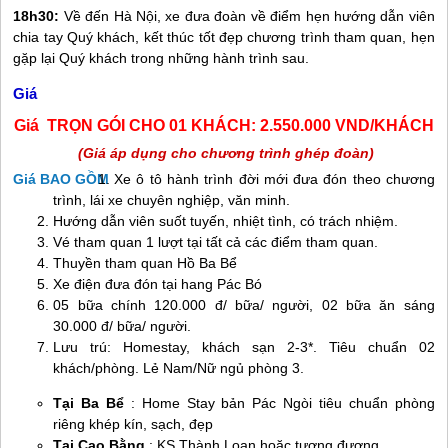
18h30:
Về đến Hà Nội, xe đưa đoàn về điểm hẹn hướng dẫn viên
chia tay Quý khách, kết thúc tốt đẹp chương trình tham quan, hẹn
gặp lại Quý khách trong những hành trình sau.
Giá
Giá TRỌN GÓI CHO 01 KHÁCH: 2.550.000 VND/KHÁCH
(Giá áp dụng cho chương trình ghép đoàn)
Giá BAO GỒM
Xe ô tô hành trình đời mới đưa đón theo chương
trình, lái xe chuyên nghiệp, văn minh.
Hướng dẫn viên suốt tuyến, nhiệt tình, có trách nhiệm.
Vé tham quan 1 lượt tại tất cả các điểm tham quan.
Thuyền tham quan Hồ Ba Bể
Xe điện đưa đón tại hang Pác Bó
05 bữa chính 120.000 đ/ bữa/ người, 02 bữa ăn sáng
30.000 đ/ bữa/ người.
Lưu trú: Homestay, khách sạn 2-3*. Tiêu chuẩn 02
khách/phòng. Lẻ Nam/Nữ ngủ phòng 3.
Tại Ba Bể
: Home Stay bản Pác Ngòi tiêu chuẩn phòng
riêng khép kín, sạch, đẹp
Tại Cao Bằng
: KS Thành Loan hoặc tương đương