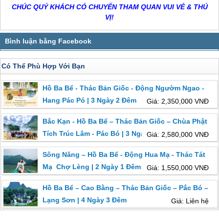
CHÚC QUÝ KHÁCH CÓ CHUYẾN THAM QUAN VUI VẺ & THÚ
VỊ!
Có Thể Phù Hợp Với Bạn
Hồ Ba Bể - Thác Bản Giốc - Động Ngườm Ngao -
Hang Pác Pó | 3 Ngày 2 Đêm
Giá: 2,350,000 VNĐ
Bắc Kạn - Hồ Ba Bể – Thác Bản Giốc – Chùa Phật
Tích Trúc Lâm - Pác Bó | 3 Ngày 2 Đêm
Giá: 2,580,000 VNĐ
Sông Năng – Hồ Ba Bể - Động Hua Mạ - Thác Tát
Mạ Chợ Lèng | 2 Ngày 1 Đêm
Giá: 1,550,000 VNĐ
Hồ Ba Bể – Cao Bằng – Thác Bản Giốc – Pắc Bó –
Lạng Sơn | 4 Ngày 3 Đêm
Giá: Liên hệ