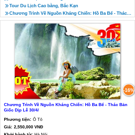
Tour Du Lịch Cao bằng, Bắc Kạn
Chương Trình Về Nguồn Kháng Chiến: Hồ Ba Bể - Thác Bản Giốc Dịp Lễ 30/4/
-16%
Chương Trình Về Nguồn Kháng Chiến: Hồ Ba Bể - Thác Bản
Giốc Dịp Lễ 30/4/
Phương tiện:
Ô Tô
Giá:
2,550,000 VNĐ
Khởi hành từ:
Hà Nội