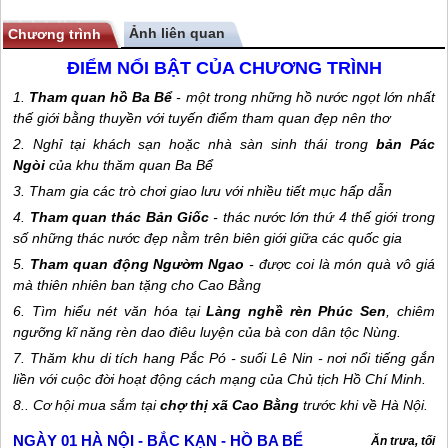
Ảnh liên quan
Chương trình
ĐIỂM NỔI BẬT CỦA CHƯƠNG TRÌNH
1.
Tham quan hồ Ba Bể
- một trong những hồ nước ngọt lớn nhất
thế giới bằng thuyền với tuyến điểm tham quan đẹp nên thơ
2. Nghỉ tại khách sạn hoặc nhà sàn sinh thái trong
bản Pác
Ngòi
của khu thăm quan Ba Bể
3. Tham gia các trò chơi giao lưu với nhiều tiết mục hấp dẫn
4.
Tham quan thác Bản Giốc
- thác nước lớn thứ 4 thế giới trong
số những thác nước đẹp nằm trên biên giới giữa các quốc gia
5.
Tham quan động Ngườm Ngao
- được coi là món quà vô giá
mà thiên nhiên ban tặng cho Cao Bằng
6. Tìm hiểu nét văn hóa tại
Làng nghề rèn Phúc Sen
, chiêm
ngưỡng kĩ năng rèn dao điêu luyện của bà con dân tộc Nùng.
7. Thăm khu di tích hang Pắc Pó - suối Lê Nin - nơi nổi tiếng gắn
liền với cuộc đời hoạt động cách mạng của Chủ tịch Hồ Chí Minh.
8.. Cơ hội mua sắm tại
chợ thị xã Cao Bằng
trước khi về Hà Nội.
NGÀY 01
HÀ NỘI - BẮC KẠN - HỒ BA BỂ
Ăn trưa, tối