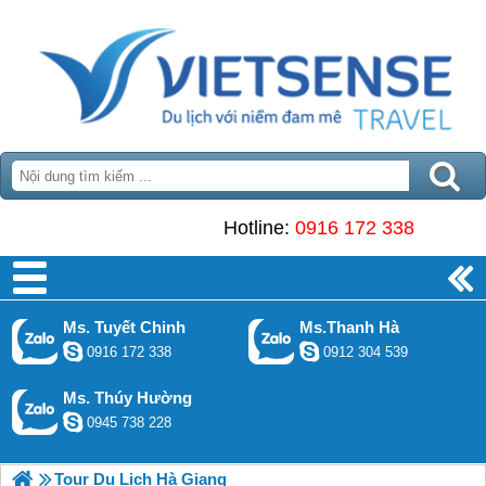
Hotline:
0916 172 338
Ms. Tuyết Chinh
Ms.Thanh Hà
0916 172 338
0912 304 539
Ms. Thúy Hường
0945 738 228
Tour Du Lịch Hà Giang