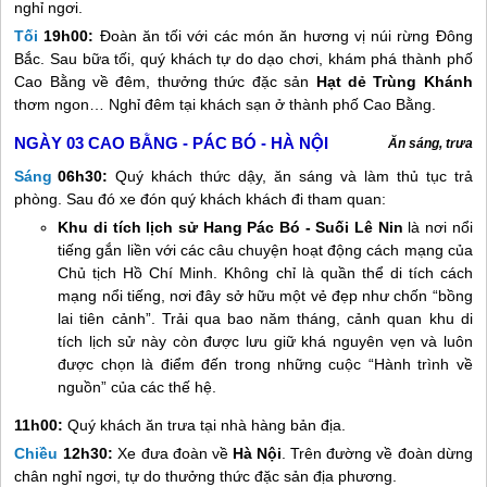
nghỉ ngơi.
Tối
19h00:
Đoàn ăn tối với các món ăn hương vị núi rừng Đông
Bắc. Sau bữa tối, quý khách tự do dạo chơi, khám phá thành phố
Cao Bằng về đêm, thưởng thức đặc sản
Hạt dẻ Trùng Khánh
thơm ngon… Nghỉ đêm tại khách sạn ở thành phố Cao Bằng.
NGÀY 03
CAO BẰNG - PÁC BÓ - HÀ NỘI
Ăn sáng, trưa
Sáng
06h30:
Quý khách thức dậy, ăn sáng và làm thủ tục trả
phòng. Sau đó xe đón quý khách khách đi tham quan:
Khu di tích lịch sử Hang Pác Bó - Suối Lê Nin
là nơi nổi
tiếng gắn liền với các câu chuyện hoạt động cách mạng của
Chủ tịch Hồ Chí Minh. Không chỉ là quần thể di tích cách
mạng nổi tiếng, nơi đây sở hữu một vẻ đẹp như chốn “bồng
lai tiên cảnh”. Trải qua bao năm tháng, cảnh quan khu di
tích lịch sử này còn được lưu giữ khá nguyên vẹn và luôn
được chọn là điểm đến trong những cuộc “Hành trình về
nguồn” của các thế hệ.
11h00:
Quý khách ăn trưa tại nhà hàng bản địa.
Chiều
12h30:
Xe đưa đoàn về
Hà Nội
. Trên đường về đoàn dừng
chân nghỉ ngơi, tự do thưởng thức đặc sản địa phương.