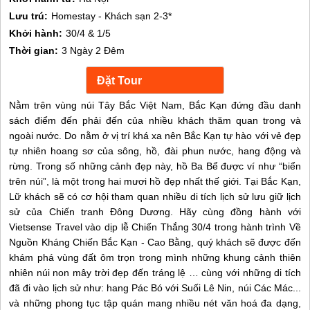
Lưu trú:
Homestay - Khách sạn 2-3*
Khởi hành:
30/4 & 1/5
Thời gian:
3 Ngày 2 Đêm
Nằm trên vùng núi Tây Bắc Việt Nam, Bắc Kạn đứng đầu danh
sách điểm đến phải đến của nhiều khách thăm quan trong và
ngoài nước. Do nằm ở vị trí khá xa nên Bắc Kạn tự hào với vẻ đẹp
tự nhiên hoang sơ của sông, hồ, đài phun nước, hang động và
rừng. Trong số những cảnh đẹp này, hồ Ba Bể được ví như “biển
trên núi”, là một trong hai mươi hồ đẹp nhất thế giới. Tại Bắc Kạn,
Lữ khách sẽ có cơ hội tham quan nhiều di tích lịch sử lưu giữ lịch
sử của Chiến tranh Đông Dương. Hãy cùng đồng hành với
Vietsense Travel vào dịp lễ Chiến Thắng 30/4 trong hành trình Về
Nguồn Kháng Chiến Bắc Kạn - Cao Bằng, quý khách sẽ được đến
khám phá vùng đất ôm trọn trong mình những khung cảnh thiên
nhiên núi non mây trời đẹp đến tráng lệ … cùng với những di tích
đã đi vào lịch sử như: hang Pác Bó với Suối Lê Nin, núi Các Mác...
và những phong tục tập quán mang nhiều nét văn hoá đa dạng,