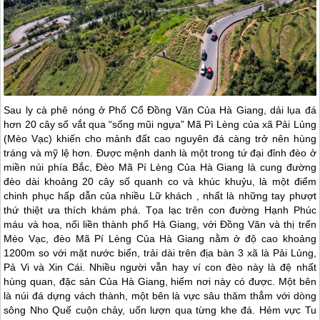
Sau ly cà phê nóng ở Phố Cổ Đồng Văn Của
Hà Giang
, dải lụa đá
hơn 20 cây số vắt qua “sống mũi ngựa” Mã Pì Lèng của xã Pải Lủng
(Mèo Vạc) khiến cho mảnh đất cao nguyên đá càng trở nên hùng
tráng và mỹ lệ hơn. Được mệnh danh là một trong tứ đại đỉnh đèo ở
miền núi phía Bắc, Đèo Mã Pí Lèng Của
Hà Giang
là cung đường
đèo dài khoảng 20 cây số quanh co và khúc khuỷu, là một điểm
chinh phục hấp dẫn của nhiều Lữ khách , nhất là những tay phượt
thứ thiệt ưa thích khám phá. Tọa lạc trên con đường Hạnh Phúc
máu và hoa, nối liền thành phố
Hà Giang
, với Đồng Văn và thị trến
Mèo Vạc, đèo Mã Pí Lèng Của
Hà Giang
nằm ở độ cao khoảng
1200m so với mặt nước biển, trải dài trên địa bàn 3 xã là Pải Lủng,
Pả Vi và Xin Cái. Nhiều người vẫn hay ví con đèo này là đệ nhất
hùng quan, đặc sản Của
Hà Giang
, hiếm nơi này có được. Một bên
là núi đá dựng vách thành, một bên là vực sâu thăm thẳm với dòng
sông Nho Quế cuộn chảy, uốn lượn qua từng khe đá. Hẻm vực Tu