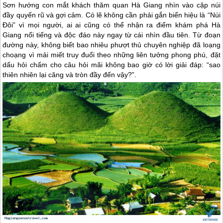
Sơn hướng con mắt khách thăm quan
Hà Giang
nhìn vào cặp núi
đầy quyến rũ và gợi cảm. Có lẽ không cần phải gắn biển hiệu là “Núi
Đôi” vì mọi người, ai ai cũng có thể nhận ra điểm khám phá
Hà
Giang
nổi tiếng và độc đáo này ngay từ cái nhìn đầu tiên. Từ đoạn
đường này, không biết bao nhiêu phượt thủ chuyên nghiệp đã loạng
choạng vì mải miết truy đuổi theo những liên tưởng phong phú, đặt
dấu hỏi chấm cho câu hỏi mãi không bao giờ có lời giải đáp: “sao
thiên nhiên lại căng và tròn đầy đến vậy?”.