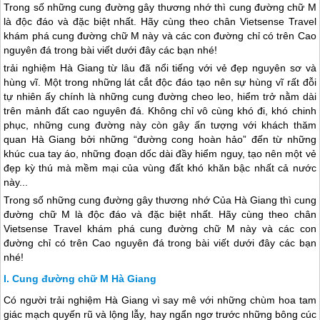
Trong số những cung đường gây thương nhớ thì cung đường chữ M
là độc đáo và đặc biệt nhất. Hãy cùng theo chân Vietsense Travel
khám phá cung đường chữ M này và các con đường chỉ có trên Cao
nguyên đá trong bài viết dưới đây các bạn nhé!
trải nghiệm
Hà Giang
từ lâu đã nổi tiếng với vẻ đẹp nguyên sơ và
hùng vĩ. Một trong những lát cắt độc đáo tạo nên sự hùng vĩ rất đỗi
tự nhiên ấy chính là những cung đường cheo leo, hiểm trở nằm dài
trên mảnh đất cao nguyên đá. Không chỉ vô cùng khó đi, khó chinh
phục, những cung đường này còn gây ấn tượng với khách thăm
quan
Hà Giang
bởi những “đường cong hoàn hảo” đến từ những
khúc cua tay áo, những đoạn dốc dài đầy hiểm nguy, tạo nên một vẻ
đẹp kỳ thú mà mềm mại của vùng đất khó khăn bậc nhất cả nước
này...
Trong số những cung đường gây thương nhớ Của
Hà Giang
thì cung
đường chữ M là độc đáo và đặc biệt nhất. Hãy cùng theo chân
Vietsense Travel khám phá cung đường chữ M này và các con
đường chỉ có trên Cao nguyên đá trong bài viết dưới đây các bạn
nhé!
Cung đường chữ M Hà Giang
Có người trải nghiệm
Hà Giang
vì say mê với những chùm hoa tam
giác mạch quyến rũ và lộng lẫy, hay ngẩn ngơ trước những bông cúc