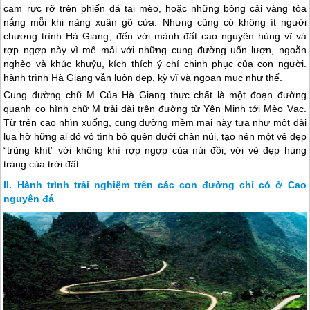
cam rực rỡ trên phiến đá tai mèo, hoặc những bông cải vàng tỏa
nắng mỗi khi nàng xuân gõ cửa. Nhưng cũng có không ít người
chương trình
Hà Giang
, đến với mảnh đất cao nguyên hùng vĩ và
rợp ngợp này vì mê mải với những cung đường uốn lượn, ngoằn
nghèo và khúc khuỷu, kích thích ý chí chinh phục của con người.
hành trình
Hà Giang
vẫn luôn đẹp, kỳ vĩ và ngoạn mục như thế.
Cung đường chữ M Của
Hà Giang
thực chất là một đoạn đường
quanh co hình chữ M trải dài trên đường từ Yên Minh tới Mèo Vạc.
Từ trên cao nhìn xuống, cung đường mềm mại này tựa như một dải
lụa hờ hững ai đó vô tình bỏ quên dưới chân núi, tạo nên một vẻ đẹp
“trùng khít” với không khí rợp ngợp của núi đồi, với vẻ đẹp hùng
tráng của trời đất.
Hành trình trải nghiệm trên các con đường chỉ có ở Cao
nguyên đá