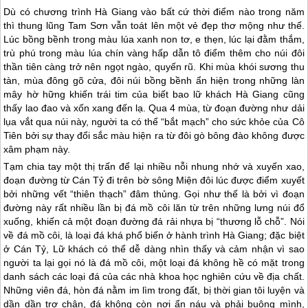
Dù có chương trình
Hà Giang
vào bất cứ thời điểm nào trong năm
thì thung lũng Tam Sơn vẫn toát lên một vẻ đẹp thơ mộng như thế.
Lúc bồng bềnh trong màu lúa xanh non tơ, e thẹn, lúc lại đằm thắm,
trù phú trong màu lúa chín vàng hấp dẫn tô điểm thêm cho núi đôi
thần tiên càng trở nên ngọt ngào, quyến rũ. Khi mùa khói sương thu
tàn, mùa đông gõ cửa, đôi núi bồng bềnh ẩn hiện trong những làn
mây hờ hững khiến trái tim của biết bao lữ khách
Hà Giang
cũng
thấy lao đao và xốn xang đến lạ. Qua 4 mùa, từ đoạn đường như dải
lụa vắt qua núi này, người ta có thể “bắt mạch” cho sức khỏe của Cô
Tiên bởi sự thay đổi sắc màu hiện ra từ đôi gò bông đào không được
xâm phạm này.
Tạm chia tay một thị trấn để lại nhiều nỗi nhung nhớ và xuyến xao,
đoạn đường từ Cán Tỷ đi trên bờ sông Miện đôi lúc được điểm xuyết
bởi những vết “thiên thạch” đâm thủng. Gọi như thế là bởi vì đoạn
đường này rất nhiều lần bị đá mồ côi lăn từ trên những lưng núi đổ
xuống, khiến cả một đoạn đường đá rải nhựa bị “thương lỗ chỗ”. Nói
về đá mồ côi, là loại đá khá phổ biến ở hành trình
Hà Giang
; đặc biệt
ở Cán Tỷ, Lữ khách có thể dễ dàng nhìn thấy và cảm nhận vì sao
người ta lại gọi nó là đá mồ côi, một loại đá không hề có mặt trong
danh sách các loại đá của các nhà khoa học nghiên cứu về địa chất.
Những viên đá, hòn đá nằm im lìm trong đất, bị thời gian tôi luyện và
dần dần trơ chân, đá không còn nơi ẩn náu và phải buông mình,