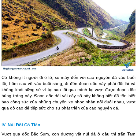
Có không ít người đi ô-tô, xe máy đến với cao nguyên đá vào buổi
tối, hôm sau về vào buổi sáng, đi đến đoạn dốc này phải đổi lái và
không khỏi sững sờ vì tại sao tối qua mình lại vượt được đoạn dốc
hùng tráng này. Đoạn dốc dài vài cây số này không biết đã tốn biết
bao công sức của những chuyến xe nhọc nhằn nối đuôi nhau, vượt
qua độ cao để tiếp sức cho sự phát triển của cao nguyên đá.
Núi Đôi Cô Tiên
Vượt qua dốc Bắc Sum, con đường vắt núi đá ở đầu thị trấn Tam