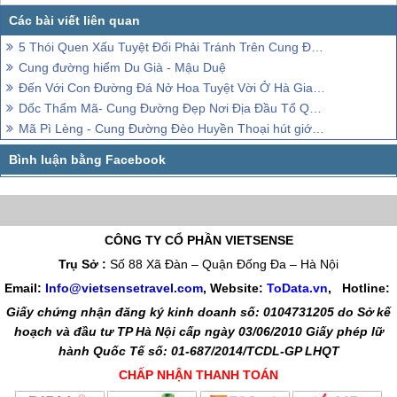
5 Thói Quen Xấu Tuyệt Đối Phải Tránh Trên Cung Đường Phượt Hà Giang
Cung đường hiểm Du Già - Mậu Duệ
Đến Với Con Đường Đá Nở Hoa Tuyệt Vời Ở Hà Giang
Dốc Thẩm Mã- Cung Đường Đẹp Nơi Địa Đầu Tổ Quốc Hà Giang
Mã Pì Lèng - Cung Đường Đèo Huyền Thoại hút giới trẻ check-in
CÔNG TY CỔ PHẦN VIETSENSE
Trụ Sở :
Số 88 Xã Đàn – Quận Đống Đa – Hà Nội
Email:
Info@vietsensetravel.com
, Website:
ToData.vn
,
Hotline:
Giấy chứng nhận đăng ký kinh doanh số: 0104731205 do Sở kế
hoạch và đầu tư TP Hà Nội cấp ngày 03/06/2010 Giấy phép lữ
hành Quốc Tế số: 01-687/2014/TCDL-GP LHQT
CHẤP NHẬN THANH TOÁN