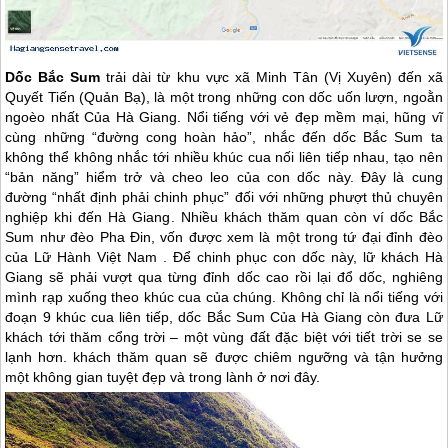
Dốc Bắc Sum
trải dài từ khu vực xã Minh Tân (Vị Xuyên) đến xã
Quyết Tiến (Quản Bạ), là một trong những con dốc uốn lượn, ngoằn
ngoèo nhất Của
Hà Giang
. Nổi tiếng với vẻ đẹp mềm mại, hũng vĩ
cùng những “đường cong hoàn hảo”, nhắc đến dốc Bắc Sum ta
không thể không nhắc tới nhiều khúc cua nối liên tiếp nhau, tạo nên
“bản năng” hiểm trở và cheo leo của con dốc này. Đây là cung
đường “nhất định phải chinh phục” đối với những phượt thủ chuyên
nghiệp khi đến
Hà Giang
. Nhiều khách thăm quan còn ví dốc Bắc
Sum như đèo Pha Đin, vốn được xem là một trong tứ đại đỉnh đèo
của Lữ Hành Việt Nam . Để chinh phục con dốc này, lữ khách
Hà
Giang
sẽ phải vượt qua từng đỉnh dốc cao rồi lại đổ dốc, nghiêng
mình rạp xuống theo khúc cua của chúng. Không chỉ là nổi tiếng với
đoạn 9 khúc cua liên tiếp, dốc Bắc Sum Của
Hà Giang
còn đưa Lữ
khách tới thăm cổng trời – một vùng đất đặc biệt với tiết trời se se
lạnh hơn. khách thăm quan sẽ được chiêm ngưỡng và tận hưởng
một không gian tuyệt đẹp và trong lành ở nơi đây.