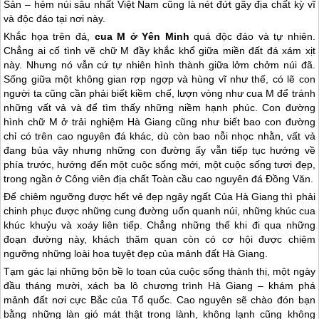
Sản – hẻm núi sâu nhất Việt Nam cũng là nét đứt gãy địa chất kỳ vĩ
và độc đáo tại nơi này.
Khắc họa trên đá,
cua M ở Yên Minh
quá độc đáo và tự nhiên.
Chẳng ai cố tình vẽ chữ M đầy khắc khổ giữa miền đất đá xám xịt
này. Nhưng nó vẫn cứ tự nhiên hình thành giữa lởm chởm núi đã.
Sống giữa một không gian rợp ngợp và hùng vĩ như thế, có lẽ con
người ta cũng cần phải biết kiềm chế, lượn vòng như cua M để tránh
những vất vả và để tìm thấy những niềm hạnh phúc. Con đường
hình chữ M ở trải nghiệm
Hà Giang
cũng như biết bao con đường
chỉ có trên cao nguyên đá khác, dù còn bao nỗi nhọc nhằn, vất vả
đang bủa vây nhưng những con đường ấy vẫn tiếp tục hướng về
phía trước, hướng đến một cuộc sống mới, một cuộc sống tươi đẹp,
trong ngần ở Công viên địa chất Toàn cầu cao nguyên đá Đồng Văn.
Để chiêm ngưỡng được hết vẻ đẹp ngây ngất Của
Hà Giang
thì phải
chinh phục được những cung đường uốn quanh núi, những khúc cua
khúc khuỷu và xoáy liên tiếp. Chẳng những thế khi đi qua những
đoạn đường này, khách thăm quan còn có cơ hội được chiêm
ngưỡng những loài hoa tuyệt đẹp của mảnh đất
Hà Giang
.
Tạm gác lại những bộn bề lo toan của cuộc sống thành thị, một ngày
đầu tháng mười, xách ba lô chương trình
Hà Giang
– khám phá
mảnh đất nơi cực Bắc của Tổ quốc. Cao nguyên sẽ chào đón bạn
bằng những làn gió mát thật trong lành, không lạnh cũng không