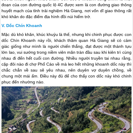
đoạn của con đường quốc lộ 4C được xem là con đường giao thông
huyết mạch của tỉnh trải nghiệm
Hà Giang
, nơi vốn dĩ giao thông rất
khó khăn do đặc điểm địa hình đồi núi hiểm trở.
Dốc Chín Khoanh
Mặc dù khó khăn, khúc khuỷu là thế, nhưng khi chinh phục được con
dốc Chín Khoanh này rồi, khách thăm quan
Hà Giang
sẽ có cảm
giác giống như mình là người chiến thắng, đạt được một thành tựu
lớn lao, vui sướng trong niềm viên mãn tràn đầu sau khi kiên trì cùng
nhau đi đến hết cuối con đường. Nhiều người truyền tai nhau rằng,
cặp đôi nào đi chợ Phố Cáo về mà leo hết những khoanh dốc này thì
chắc chắn về sau sẽ yêu nhau, nên duyên vợ duyên chồng, về
chung một mái ấm. Điều này đủ để cho thấy con dốc này khó chinh
phục đến nhường nào.