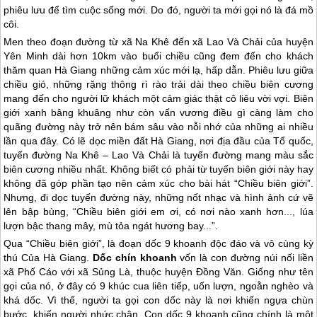
phiêu lưu để tìm cuộc sống mới. Do đó, người ta mới gọi nó là đá mồ
côi.
Men theo đoạn đường từ xã Na Khê đến xã Lao Và Chải của huyện
Yên Minh dài hơn 10km vào buổi chiều cũng đem đến cho khách
thăm quan
Hà Giang
những cảm xúc mới lạ, hấp dẫn. Phiêu lưu giữa
chiều gió, những rặng thông rì rào trải dài theo chiều biên cương
mang đến cho người lữ khách một cảm giác thật cô liêu vời vợi. Biên
giới xanh bâng khuâng như còn vấn vương điều gì càng làm cho
quãng đường này trở nên bám sâu vào nỗi nhớ của những ai nhiều
lần qua đây. Có lẽ dọc miền đất
Hà Giang
, nơi địa đầu của Tổ quốc,
tuyến đường Na Khê – Lao Và Chải là tuyến đường mang màu sắc
biên cương nhiều nhất. Không biết có phải từ tuyến biên giới này hay
không đã góp phần tạo nên cảm xúc cho bài hát “Chiều biên giới”.
Nhưng, đi dọc tuyến đường này, những nốt nhạc và hình ảnh cứ vẽ
lên bập bùng, “Chiều biên giới em ơi, có nơi nào xanh hơn..., lúa
lượn bậc thang mây, mù tỏa ngát hương bay...”.
Qua “Chiều biên giới”, là đoạn dốc 9 khoanh độc đáo và vô cùng kỳ
thú Của
Hà Giang
.
Dốc chín khoanh
vốn là con đường núi nối liền
xã Phố Cáo với xã Sủng Là, thuộc huyện Đồng Văn. Giống như tên
gọi của nó, ở đây có 9 khúc cua liên tiếp, uốn lượn, ngoằn nghèo và
khá dốc. Vì thế, người ta gọi con dốc này là nơi khiến ngựa chùn
bước, khiến người nhức chân. Con dốc 9 khoanh cũng chính là một