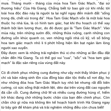
mưa. Tháng mười - tháng của mùa hoa Tam Giác Mạch, “đại sứ
thương hiệu” Của
Hà Giang
. Chẳng biết từ bao giờ cứ khi nhắc tới
loài hoa độc đáo này là người ta lại nghĩ ngay đến mảnh đất “sống
trong đá, chết vùi trong đá”. Hoa Tam Giác Mạch vốn là một loài hoa
thuộc họ nhà lúa, lá có hình tam giác, hạt khi thu hoạch có thể xay
thành bột làm lương thực, do đó được gọi là "Tam Giác Mạch". Vào
mùa này, trên những sườn đồi, những thửa ruộng, cạnh những con
đường uốn khúc quanh co, ven những ngôi nhà cũ kỹ, vô số bông
hoa tam giác mạch nhỏ li ti phớt hồng hiện lên bạt ngàn làm lòng
người xao xuyến.
Đây được xem là những trải nghiệm thú vị cho những ai lần đầu đặt
chân đến
Hà Giang
. Ta có thể gọi vui "cua", "sốc" và “hoa tam giác
mạch” là đặc sản riêng của vùng đất này.
Có đi chinh phục những cung đường như vậy mới thấy khâm phục ý
chí và bản năng sinh tồn của đồng bào dân tộc thiểu số nơi đây, họ
như những đóa hoa Tam Giác Mạch tuy nhỏ bé nhưng rất đỗi kiên
cường, có sức sống thật mãnh liệt, dẻo dai trên vùng đất cao nguyên
đá cằn cỗi. Cung đường chữ M và nhiều cung đường hùng vĩ, hiểm
trở khác đang chờ những bước chân của bạn đến chinh phục. Còn
chần chừ gì nữa mà không lên kế hoạch hành trình
Hà Giang
ngay
từ bây giờ để khám phá và trải nghiệm những điều còn chưa biết!