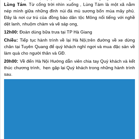
Lùng Tám
. Từ cổng trời nhìn xuống , Lùng Tám là một xã nằm
nép mình giữa những đỉnh núi đá mù sương bốn mùa mây phủ.
Đây là nơi cư trú của đồng bào dân tộc Mông nổi tiếng với nghề
dệt lanh, nhuộm chàm và vẽ sáp ong,
12h00:
Đoàn dùng bữa trưa tại TP
Hà Giang
Chiều:
Tiếp tục hành trình về lại Hà Nội,trên đường về xe dừng
chân tại Tuyên Quang để quý khách nghỉ ngơi và mua đặc sản về
làm quà cho người thân và GĐ.
20h00:
Về đến Hà Nội Hướng dẫn viên chia tay Quý khách và kết
thúc chương trình, hẹn gặp lại Quý khách trong những hành trình
sau.