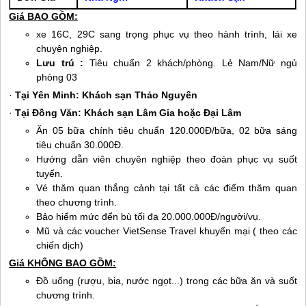
Giá BAO GỒM:
xe 16C, 29C sang trọng phục vụ theo hành trình, lái xe
chuyên nghiệp.
Lưu trú :
Tiêu chuẩn 2 khách/phòng. Lẻ Nam/Nữ ngủ
phòng 03
·
Tại Yên Minh: Khách sạn Thảo Nguyên
·
Tại Đồng Văn: Khách sạn Lâm Gia hoặc Đại Lâm
Ăn 05 bữa chính tiêu chuẩn 120.000Đ/bữa, 02 bữa sáng
tiêu chuẩn 30.000Đ.
Hướng dẫn viên chuyên nghiệp theo đoàn phục vụ suốt
tuyến.
Vé thăm quan thắng cảnh tại tất cả các điểm thăm quan
theo chương trình.
Bảo hiểm mức đển bù tối đa 20.000.000Đ/người/vụ.
Mũ và các voucher VietSense Travel khuyến mại ( theo các
chiến dịch)
Giá KHÔNG BAO GỒM:
Đồ uống (rượu, bia, nước ngọt...) trong các bữa ăn và suốt
chương trình.