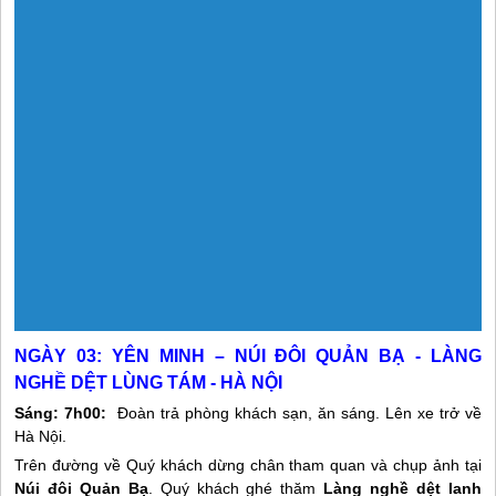
NGÀY 03:
YÊN MINH – NÚI ĐÔI QUẢN BẠ - LÀNG
NGHỀ DỆT LÙNG TÁM - HÀ NỘI
Sáng:
7h00:
Đoàn trả phòng khách sạn, ăn sáng. Lên xe trở về
Hà Nội.
Trên đường về Quý khách dừng chân tham quan và chụp ảnh tại
Núi đôi Quản Bạ
. Quý khách ghé thăm
Làng nghề dệt lanh