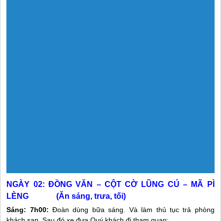
NGÀY 02:
ĐỒNG VĂN – CỘT CỜ LŨNG CÚ – MÃ PÌ
LÈNG (Ăn sáng, trưa, tối)
Sáng:
7h00:
Đoàn dùng bữa sáng. Và làm thủ tục trả phòng
khách sạn. Sau đó xe đưa Quý khách đi tham quan: