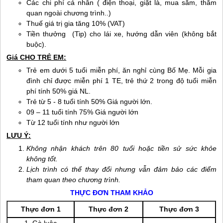
Các chi phí cá nhân ( điện thoại, giặt là, mua sắm, thăm
quan ngoài chương trình..)
Thuế giá trị gia tăng 10% (VAT)
Tiền thưởng (Tip) cho lái xe, hướng dẫn viên (không bắt
buộc).
Giá CHO TRẺ EM:
Trẻ em dưới 5 tuổi miễn phí, ăn nghỉ cùng Bố Mẹ. Mỗi gia
đình chỉ được miễn phí 1 TE, trẻ thứ 2 trong độ tuổi miễn
phí tính 50% giá NL.
Trẻ từ 5 - 8 tuổi tính 50% Giá người lớn.
09 – 11 tuổi tính 75% Giá người lớn
Từ 12 tuổi tính như người lớn
LƯU Ý:
Không nhận khách trên 80 tuổi hoặc tiền sử sức khỏe
không tốt.
Lịch trình có thể thay đổi nhưng vẫn đảm bảo các điểm
tham quan theo chương trình.
THỰC ĐƠN THAM KHẢO
Thực đơn 1
Thực đơn 2
Thực đơn 3