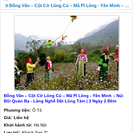
Đồng Văn – Cột Cờ Lũng Cú – Mã Pì Lèng - Yên Minh – Núi Đôi Quản Bạ - Làng Nghề Dệt Lùng Tám | 3 Ngày 2 Đêm
Đồng Văn – Cột Cờ Lũng Cú – Mã Pì Lèng - Yên Minh – Núi
Đôi Quản Bạ - Làng Nghề Dệt Lùng Tám | 3 Ngày 2 Đêm
Phương tiện:
Ô Tô
Giá:
Liên hệ
Khởi hành từ:
Hà Nội
Lưu trú:
Khách Sạn 2*