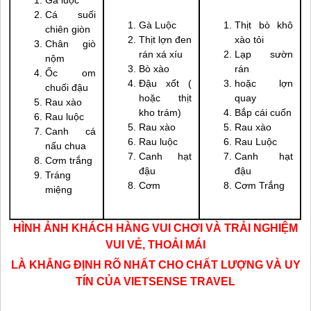
Gà luộc
Cá suối
Gà Luộc
Thịt bò khô
chiên giòn
Thịt lợn đen
xào tỏi
Chân giò
rán xá xíu
Lạp sườn
nộm
Bò xào
rán
Ốc om
Đậu xốt (
hoặc lợn
chuối đậu
hoặc thịt
quay
Rau xào
kho trám)
Bắp cái cuốn
Rau luộc
Rau xào
Rau xào
Canh cá
Rau luộc
Rau Luộc
nấu chua
Canh hạt
Canh hạt
Cơm trắng
đậu
đậu
Tráng
Cơm
Cơm Trắng
miệng
HÌNH ẢNH KHÁCH HÀNG VUI CHƠI VÀ TRẢI NGHIỆM
VUI VẺ, THOẢI MÁI
LÀ KHẲNG ĐỊNH RÕ NHẤT CHO CHẤT LƯỢNG VÀ UY
TÍN CỦA VIETSENSE TRAVEL