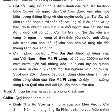
Cột cờ Lũng Cú
chính là điểm đánh dấu cực Bắc tại đỉnh
Lũng Cú,với mỗi người dân Việt Nam được xem như một
biểu tượng thiêng liêng về chủ quyền quốc gia. Tại đây sẽ
diễn ra hòa nhạc dưới chân cột cờ lũng cú. Kiêu hãnh và tự
hào, đó là những cảm xúc của mỗi người dân đất Việt khi
đứng dưới cột cờ Lũng Cú (
Hà Giang
). Nơi đây vẫn âm
vang lời ngàn thu vọng về tinh thần yêu nước, anh dũng
đấu tranh của bao thế hệ cha anh bảo vệ từng tấc đất
thiêng liêng của Tổ quốc
Chinh phục một trong
“Tứ Đại Đỉnh Đèo
” nổi tiếng nhất
của Việt Nam –
Đèo Mã Pí Lèng
, có độ cao 2000m so với
mực nước biển với những dốc, khúc cua tay áo quanh
co..đem lại cho quý khách một trải nghiệm vô cùng thú vị.
Vượt qua 20km đường đèo,đoàn dừng chân chụp ảnh bên
điểm dừng chân của
đèo Mã Pì Lèng,
từ đây nhìn xuống
sông
Nho Quế
như một dải lụa uốn theo sườn đèo.
Trưa:
Ăn trưa tại nhà hàng và trả phòng khách sạn
Chiều:
Quý khách tham quan:
Dinh Thự Họ Vương
- nơi ở của vua Mèo Vương Chí
Sình. Nằm tại thung lũng Sà Phìn, dinh thự vua Mèo chính