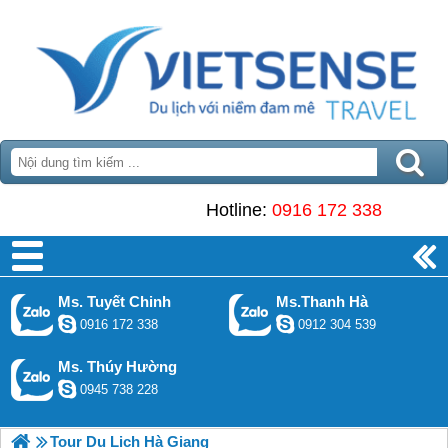
Hotline:
0916 172 338
Ms. Tuyết Chinh
Ms.Thanh Hà
0916 172 338
0912 304 539
Ms. Thúy Hường
0945 738 228
Tour Du Lịch Hà Giang