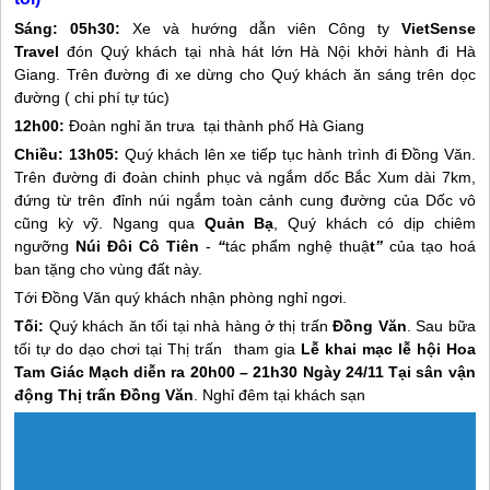
Sáng:
05h30:
Xe và hướng dẫn viên Công ty
VietSense
Travel
đón Quý khách tại nhà hát lớn Hà Nội khởi hành đi
Hà
Giang
. Trên đường đi xe dừng cho Quý khách ăn sáng trên dọc
đường ( chi phí tự túc)
12h00:
Đoàn nghỉ ăn trưa tại thành phố
Hà Giang
Chiều:
13h05:
Quý khách lên xe tiếp tục hành trình đi Đồng Văn.
Trên đường đi đoàn chinh phục và ngắm dốc Bắc Xum dài 7km,
đứng từ trên đỉnh núi ngắm toàn cảnh cung đường của Dốc vô
cũng kỳ vỹ. Ngang qua
Quản Bạ
, Quý khách có dịp chiêm
ngưỡng
Núi Đôi Cô Tiên
-
“
tác phẩm nghệ thuậ
t
”
của tạo hoá
ban tặng cho vùng đất này.
Tới Đồng Văn quý khách nhận phòng nghỉ ngơi.
Tối:
Quý khách ăn tối tại nhà hàng ở thị trấn
Đồng Văn
. Sau bữa
tối tự do dạo chơi tại Thị trấn tham gia
Lễ khai mạc lễ hội Hoa
Tam Giác Mạch diễn ra 20h00 – 21h30 Ngày 24/11 Tại sân vận
động Thị trấn Đồng Văn
. Nghỉ đêm tại khách sạn