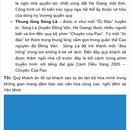
là ngôi nhà quyền lực nhất vùng đất
Hà Giang
một thời.
Công trình có lối kiến trúc nguy nga, bề thế ấy thuộc sở hữu
của dòng họ Vương quyền quý .
Thung lũng Sủng Là
– được ví như một “Ốc Đảo” huyền
bí. Sủng Là (huyện Đồng Văn,
Hà Giang
) được nhiều người
biết và tìm đến qua bộ phim “Chuyện của Pao”. Từ một “ốc
đảo” lọt thỏm trong thung lũng nằm gọn trong quần thể Cao
nguyên đá Đồng Văn. Sủng Là đã trở thành một “đóa
hồng” trong tim không ít kẻ xê dịch. Đến đây quý khách sẽ
được thăm ngôi nhà cổ trước đây là bối cảnh trong phim
truyền hình nổi tiếng đạt giải Cánh Diều Vàng 2005 –
Chuyện Của Pao
Tối:
Quý khách ăn tối tại khách sạn tự do tản bộ hòa mình trong
không gian mang đậm bản sâc văn hóa vùng cao, nghỉ đêm tại
Yên Minh