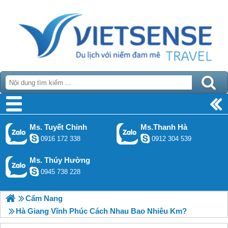
Ms. Tuyết Chinh
Ms.Thanh Hà
0916 172 338
0912 304 539
Ms. Thúy Hường
0945 738 228
Cẩm Nang
Hà Giang Vĩnh Phúc Cách Nhau Bao Nhiêu Km?