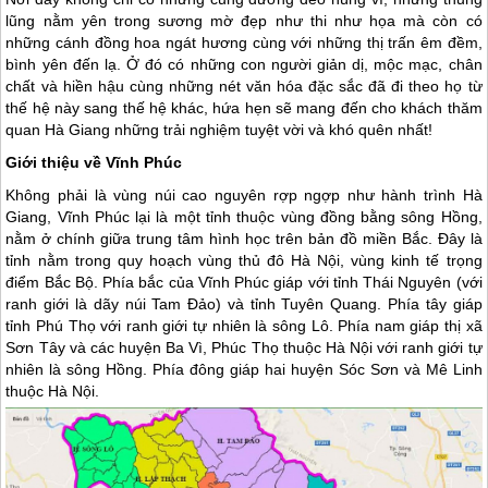
lũng nằm yên trong sương mờ đẹp như thi như họa mà còn có
những cánh đồng hoa ngát hương cùng với những thị trấn êm đềm,
bình yên đến lạ. Ở đó có những con người giản dị, mộc mạc, chân
chất và hiền hậu cùng những nét văn hóa đặc sắc đã đi theo họ từ
thế hệ này sang thế hệ khác, hứa hẹn sẽ mang đến cho khách thăm
quan
Hà Giang
những trải nghiệm tuyệt vời và khó quên nhất!
Giới thiệu về Vĩnh Phúc
Không phải là vùng núi cao nguyên rợp ngợp như hành trình
Hà
Giang
, Vĩnh Phúc lại là một tỉnh thuộc vùng đồng bằng sông Hồng,
nằm ở chính giữa trung tâm hình học trên bản đồ miền Bắc. Đây là
tỉnh nằm trong quy hoạch vùng thủ đô Hà Nội, vùng kinh tế trọng
điểm Bắc Bộ. Phía bắc của Vĩnh Phúc giáp với tỉnh Thái Nguyên (với
ranh giới là dãy núi Tam Đảo) và tỉnh Tuyên Quang. Phía tây giáp
tỉnh Phú Thọ với ranh giới tự nhiên là sông Lô. Phía nam giáp thị xã
Sơn Tây và các huyện Ba Vì, Phúc Thọ thuộc Hà Nội với ranh giới tự
nhiên là sông Hồng. Phía đông giáp hai huyện Sóc Sơn và Mê Linh
thuộc Hà Nội.