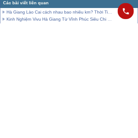
Hà Giang Lào Cai cách nhau bao nhiêu km? Thời Tiết 5 Ngày Tới
Kinh Nghiệm Vivu Hà Giang Từ Vĩnh Phúc Siêu Chi Tiết
VietSense Travel vinh dự được tôn vinh Thương Hiệu Việt Nam Tin Dùng 2015
Kinh nghiệm trinh phục con đường hạnh phúc Hà Giang
Bước Chinh Phục Con Đường Hạnh Phúc Ở Cao Nguyên Đá
CÔNG TY CỔ PHẦN VIETSENSE
Trụ Sở :
Số 88 Xã Đàn – Quận Đống Đa – Hà Nội
Email:
Info@vietsensetravel.com
, Website:
ToData.vn
,
Hotline:
Giấy chứng nhận đăng ký kinh doanh số: 0104731205 do Sở kế
hoạch và đầu tư TP Hà Nội cấp ngày 03/06/2010 Giấy phép lữ
hành Quốc Tế số: 01-687/2014/TCDL-GP LHQT
CHẤP NHẬN THANH TOÁN