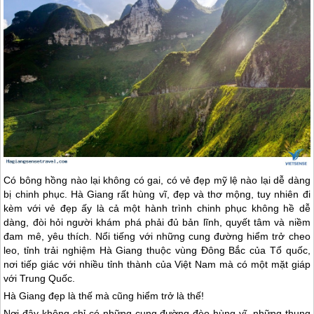
Có bông hồng nào lại không có gai, có vẻ đẹp mỹ lệ nào lại dễ dàng
bị chinh phục.
Hà Giang
rất hùng vĩ, đẹp và thơ mộng, tuy nhiên đi
kèm với vẻ đẹp ấy là cả một hành trình chinh phục không hề dễ
dàng, đòi hỏi người khám phá phải đủ bản lĩnh, quyết tâm và niềm
đam mê, yêu thích. Nổi tiếng với những cung đường hiểm trở cheo
leo, tỉnh trải nghiệm
Hà Giang
thuộc vùng Đông Bắc của Tổ quốc,
nơi tiếp giác với nhiều tỉnh thành của Việt Nam mà có một mặt giáp
với Trung Quốc.
Hà Giang
đẹp là thế mà cũng hiểm trở là thế!
Nơi đây không chỉ có những cung đường đèo hùng vĩ, những thung