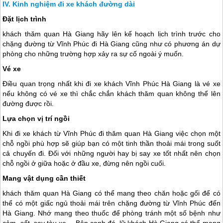
Kinh nghiệm đi xe khách đường dài
Đặt lịch trình
khách thăm quan
Hà Giang
hãy lên kế hoạch lịch trình trước cho
chặng đường từ Vĩnh Phúc đi
Hà Giang
cũng như có phương án dự
phòng cho những trường hợp xảy ra sự cố ngoài ý muốn.
Vé xe
Điều quan trọng nhất khi đi xe khách Vĩnh Phúc
Hà Giang
là vé xe
nếu không có vé xe thì chắc chắn khách thăm quan không thể lên
đường được rồi.
Lựa chọn vị trí ngồi
Khi đi xe khách từ Vĩnh Phúc đi thăm quan
Hà Giang
việc chọn một
chỗ ngồi phù hợp sẽ giúp bạn có một tinh thần thoải mái trong suốt
cả chuyến đi. Đối với những người hay bị say xe tốt nhất nên chọn
chỗ ngồi ở giữa hoặc ở đầu xe, đừng nên ngồi cuối.
Mang vật dụng cần thiết
khách thăm quan
Hà Giang
có thể mang theo chăn hoặc gối để có
thể có một giấc ngủ thoải mái trên chặng đường từ Vĩnh Phúc đến
Hà Giang
. Nhớ mang theo thuốc để phòng tránh một số bệnh như
cảm, sốt, say tàu xe …Bên cạnh đó, lữ khách
Hà Giang
có thể mang