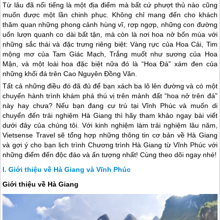
Từ lâu đã nổi tiếng là một địa điểm mà bất cứ phượt thủ nào cũng
muốn được một lần chinh phục. Không chỉ mang đến cho khách
thăm quan những phong cảnh hùng vĩ, rợp ngợp, những con đường
uốn lượn quanh co dài bất tận, mà còn là nơi hoa nở bốn mùa với
những sắc thái và đặc trưng riêng biệt: Vàng rực của Hoa Cải, Tim
mộng mơ của Tam Giác Mạch, Trắng muốt như sương của Hoa
Mận, và một loài hoa đặc biệt nữa đó là “Hoa Đá” xám đen của
những khối đá trên Cao Nguyên Đồng Văn.
Tất cả những điều đó đã đủ để bạn xách ba lô lên đường và có một
chuyến hành trình khám phá thú vị trên mảnh đất “hoa nở trên đá”
này hay chưa? Nếu bạn đang cư trú tại Vĩnh Phúc và muốn di
chuyển đến trải nghiệm
Hà Giang
thì hãy tham khảo ngay bài viết
dưới đây của chúng tôi. Với kinh nghiệm làm trải nghiệm lâu năm,
Vietsense Travel sẽ tổng hợp những thông tin cơ bản về
Hà Giang
và gợi ý cho bạn lịch trình Chương trình
Hà Giang
từ Vĩnh Phúc với
những điểm đến độc đáo và ấn tượng nhất! Cùng theo dõi ngay nhé!
Giới thiệu về Hà Giang và Vĩnh Phúc
Giới thiệu về Hà Giang