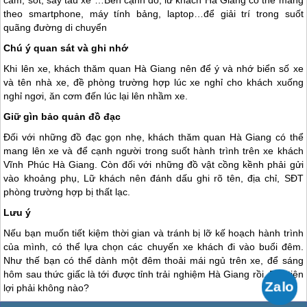
theo smartphone, máy tính bảng, laptop…để giải trí trong suốt
quãng đường di chuyển
Chú ý quan sát và ghi nhớ
Khi lên xe, khách thăm quan
Hà Giang
nên để ý và nhớ biển số xe
và tên nhà xe, đề phòng trường hợp lúc xe nghỉ cho khách xuống
nghỉ ngơi, ăn cơm đến lúc lại lên nhầm xe.
Giữ gìn bảo quản đồ đạc
Đối với những đồ đạc gọn nhẹ, khách thăm quan
Hà Giang
có thể
mang lên xe và để cạnh người trong suốt hành trình trên xe khách
Vĩnh Phúc
Hà Giang
. Còn đối với những đồ vật cồng kềnh phải gửi
vào khoảng phụ, Lữ khách nên đánh dấu ghi rõ tên, địa chỉ, SĐT
phòng trường hợp bị thất lạc.
Lưu ý
Nếu bạn muốn tiết kiệm thời gian và tránh bị lỡ kế hoạch hành trình
của mình, có thể lựa chọn các chuyến xe khách đi vào buổi đêm.
Như thế bạn có thể dành một đêm thoải mái ngủ trên xe, để sáng
hôm sau thức giấc là tới được tỉnh trải nghiệm
Hà Giang
rồi. Rất tiện
lợi phải không nào?