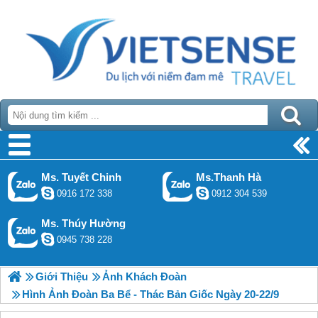
Ms. Tuyết Chinh
Ms.Thanh Hà
0916 172 338
0912 304 539
Ms. Thúy Hường
0945 738 228
Giới Thiệu
Ảnh Khách Đoàn
Hình Ảnh Đoàn Ba Bể - Thác Bản Giốc Ngày 20-22/9