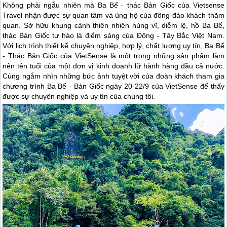
Không phải ngẫu nhiên mà Ba Bể - thác Bản Giốc của Vietsense
Travel nhận được sự quan tâm và ủng hộ của đông đảo khách thăm
quan. Sở hữu khung cảnh thiên nhiên hùng vĩ, diễm lệ, hồ Ba Bể,
thác Bản Giốc tự hào là điểm sáng của Đông - Tây Bắc Việt Nam.
Với lịch trình thiết kế chuyên nghiệp, hợp lý, chất lượng uy tín, Ba Bể
- Thác Bản Giốc của VietSense là một trong những sản phẩm làm
nên tên tuổi của một đơn vị kinh doanh lữ hành hàng đầu cả nước.
Cùng ngắm nhìn những bức ảnh tuyệt vời của đoàn khách tham gia
chương trình Ba Bể - Bản Giốc ngày 20-22/9 của VietSense để thấy
được sự chuyên nghiệp và uy tín của chúng tôi.