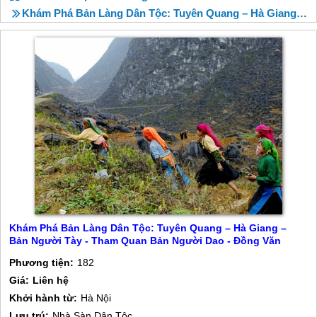
Khám Phá Bản Làng Dân Tộc: Tuyên Quang – Hà Giang – Bản Người Tày - Tham Quan Bản Người Dao - Đồng Văn
Khám Phá Bản Làng Dân Tộc: Tuyên Quang – Hà Giang –
Bản Người Tày - Tham Quan Bản Người Dao - Đồng Văn
Phương tiện:
182
Giá:
Liên hệ
Khởi hành từ:
Hà Nội
Lưu trú:
Nhà Sàn Dân Tộc