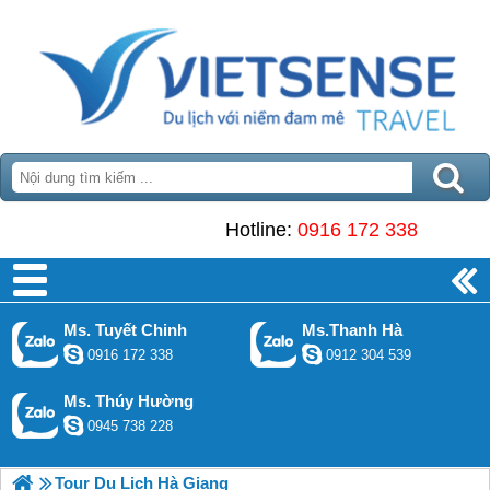
Hotline:
0916 172 338
Ms. Tuyết Chinh
Ms.Thanh Hà
0916 172 338
0912 304 539
Ms. Thúy Hường
0945 738 228
Tour Du Lịch Hà Giang