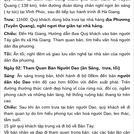
Quang ( 138 km), trên đường đoàn dừng chân nghỉ ngơi ăn sáng
( tự túc) tại Vĩnh Phúc, sau đó tiếp tục hành trình đi
Hà Giang
.
Trưa:
11h00: Quý khách dùng bữa trưa tại nhà hàng
địa Phương
(Tuyên Quang), nghỉ ngơi thư giãn tại nhà hàng.
Chiều:
Đến
Hà Giang
, Hướng dẫn đưa Quý khách vào bản người
Tày gần thị xã
Hà Giang
. Tham quan bản, tìm hiểu văn hoá người
dân địa phương.
Tối:
Ăn tối, nghỉ đêm và giao lưu văn nghệ tại nhà sàn của người
dân địa phương.
Ngày 02: Tham Quan Bản Người Dao
(ăn Sáng, trưa, tối)
Sáng
: Ăn sáng trong bản, khởi hành đi bộ 08km đến bản
người
dân tộc Dao
trên độ cao hơn 600m với điểm xuất phát. Trên
đường thưởng thức cảnh đẹp hùng vĩ của rừng núi, đồi cọ, ngắm
phong cảch và những bản làng, hệ thống ruộng bậc thang từ trên
cao.
Chiều:
Sau khi ăn cơm trưa tại bản người Dao, quý khách sẽ đi
tham quan tự do tìm hiểu phong tục văn hoá người Dao, leo thác,
tắm suối.
15 giờ quý khách tập trung và đi bộ về Bản Tày.
Về bản nhận xe đạp đi tham quan trong bản, các các bản lân cận