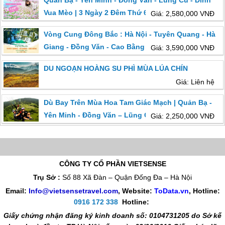
Quản Bạ - Yên Minh - Đồng Văn - Lũng Cú - Dinh
Vua Mèo | 3 Ngày 2 Đêm Thứ 6 Hàng Tuần
Giá: 2,580,000 VNĐ
Vòng Cung Đông Bắc : Hà Nội - Tuyên Quang - Hà
Giang - Đồng Văn - Cao Bằng
Giá: 3,590,000 VNĐ
DU NGOẠN HOÀNG SU PHÌ MÙA LÚA CHÍN
Giá: Liên hệ
Dù Bay Trên Mùa Hoa Tam Giác Mạch | Quản Bạ -
Yên Minh - Đồng Văn – Lũng Cú
Giá: 2,250,000 VNĐ
CÔNG TY CỔ PHẦN VIETSENSE
Trụ Sở :
Số 88 Xã Đàn – Quận Đống Đa – Hà Nội
Email:
Info@vietsensetravel.com
, Website:
ToData.vn
,
Hotline:
0916 172 338
Hotline:
Giấy chứng nhận đăng ký kinh doanh số: 0104731205 do Sở kế