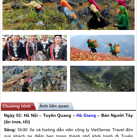
Ảnh liên quan
Chương trình
Ngày 01: Hà Nội – Tuyên Quang –
Hà Giang
– Bản Người Tày
(ăn trưa, tối)
Sáng:
5h30 Xe và hướng dẫn viên công ty VietSense Travel đón
quý khách tại điểm hẹn trong thành phố khởi hành đi Tuyên