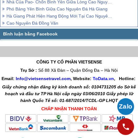
Nhà Của Pao- Chốn Bình Yên Giữa Lòng Cao Nguyên Đá Hà Giang
Phó Bảng Yên Bình Giữa Cao Nguyên Đá Hà Giang
Hà Giang Phát Hiện Hang Động Mới Tại Cao Nguyên Đá Đồng Văn
Cao Nguyên Đá Đồng Văn
CÔNG TY CỔ PHẦN VIETSENSE
Trụ Sở :
Số 88 Xã Đàn – Quận Đống Đa – Hà Nội
Email:
Info@vietsensetravel.com
, Website:
ToData.vn
,
Hotline:
Giấy chứng nhận đăng ký kinh doanh số: 0104731205 do Sở kế
hoạch và đầu tư TP Hà Nội cấp ngày 03/06/2010 Giấy phép lữ
hành Quốc Tế số: 01-687/2014/TCDL-GP LHQT
CHẤP NHẬN THANH TOÁN