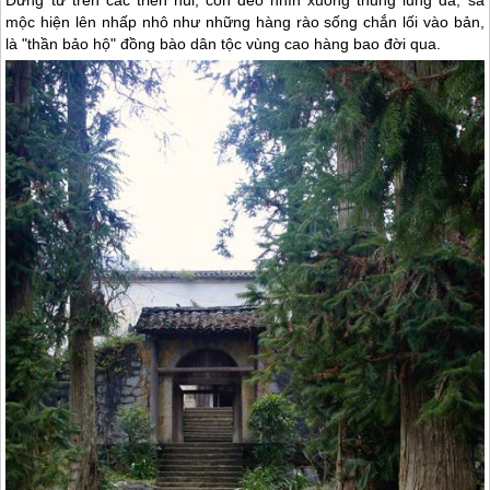
Đứng từ trên các triền núi, con đèo nhìn xuống thung lũng đá, sa
mộc hiện lên nhấp nhô như những hàng rào sống chắn lối vào bản,
là "thần bảo hộ" đồng bào dân tộc vùng cao hàng bao đời qua.