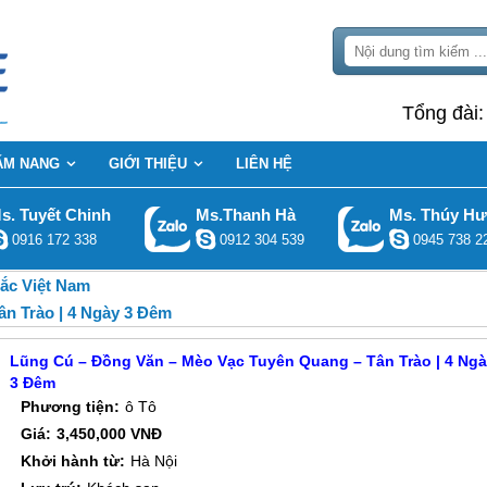
Tổng đài
ẨM NANG
GIỚI THIỆU
LIÊN HỆ
s. Tuyết Chinh
Ms.Thanh Hà
Ms. Thúy H
0916 172 338
0912 304 539
0945 738 2
ắc Việt Nam
n Trào | 4 Ngày 3 Đêm
Lũng Cú – Đồng Văn – Mèo Vạc Tuyên Quang – Tân Trào | 4 Ng
3 Đêm
Phương tiện:
ô Tô
Giá:
3,450,000 VNĐ
Khởi hành từ:
Hà Nội