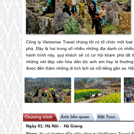
Công ty Vietsense Travel chúng tôi có tổ chức một loạ
phá. Đây là hai trong số nhiều những địa danh có nhiề
hành trình này, quý khách sẽ có cơ hội khám phá tất 
những nét đẹp văn hóa dân tộc anh em hay là thưởng
được đến thăm những di tích lịch sử nổi tiếng gần xa. Hã
Ảnh liên quan
Chương trình
Ngày 01: Hà Nội -
Hà Giang
(Ăn: Trư­
Sáng:
Xe và hướng dẫn viên công ty VietSense Travel đ