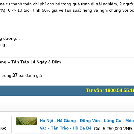
ẹ tự thanh toán chi phí cho bé trong quá trình đi trải nghiệm, 2 ngườ
%); 6 -> 10 tuổi: tính 50% giá vé (ăn suất riêng và nghỉ chung với b
ơng đương…
ương…
ng – Tân Trào | 4 Ngày 3 Đêm
9
37
bài đánh giá
Tư vấn: 1900.54.55.1
n
Hà Nội - Hà Giang - Đồng Văn - Lũng Cú - Mèo
n
Vac - Tân Trào - Hồ Ba Bể - Thác Bản Giốc -
VNĐ
Giá: 5,250,000 VNĐ