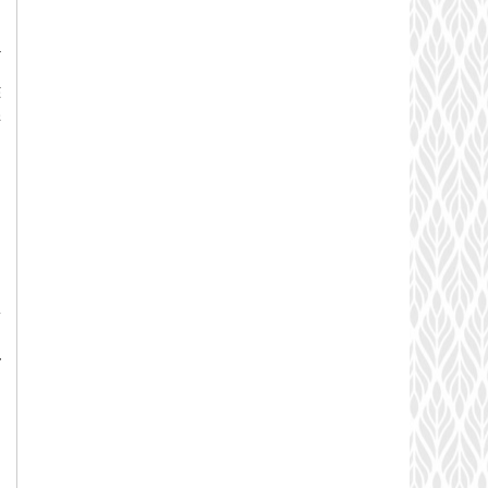
ủ
á
.
ã
à
m
g
n
n
g
g
ỳ
g