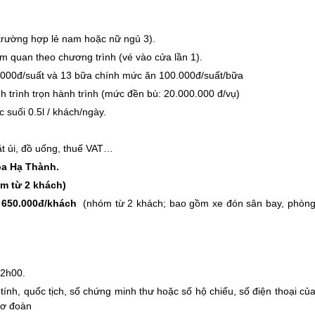
 trường hợp lẻ nam hoặc nữ ngủ 3).
ăm quan theo chương trình (vé vào cửa lần 1).
.000đ/suất và 13 bữa chính mức ăn 100.000đ/suất/bữa
h trình trọn hành trình (mức đền bù: 20.000.000 đ/vụ)
 suối 0.5l / khách/ngày.
iặt ủi, đồ uống, thuế VAT…
óa Hạ Thành.
óm từ 2 khách)
 650.000đ/khách
(nhóm từ 2 khách; bao gồm xe đón sân bay, phòn
12h00.
ính, quốc tịch, số chứng minh thư hoặc số hộ chiếu, số điện thoại củ
sơ đoàn