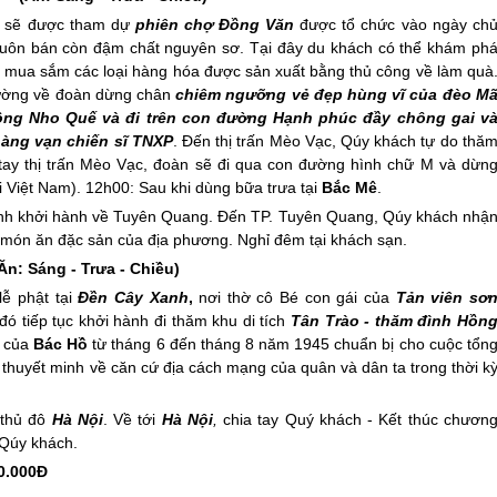
h sẽ được tham dự
phiên chợ Đồng Văn
được tổ chức vào ngày ch
, buôn bán còn đậm chất nguyên sơ. Tại đây du khách có thể khám ph
, mua sắm các loại hàng hóa được sản xuất bằng thủ công về làm quà
đường về đoàn dừng chân
chiêm ngưỡng vẻ đẹp hùng vĩ của đèo M
sông Nho Quế và đi trên con đường Hạnh phúc đầy chông gai v
hàng vạn chiến sĩ TNXP
. Đến thị trấn Mèo Vạc, Qúy khách tự do thă
ay thị trấn Mèo Vạc, đoàn sẽ đi qua con đường hình chữ M và dừn
 Việt Nam). 12h00: Sau khi dùng bữa trưa tại
Bắc Mê
.
rình khởi hành về Tuyên Quang. Đến TP. Tuyên Quang, Qúy khách nhậ
c món ăn đặc sản của địa phương. Nghỉ đêm tại khách sạn.
 Sáng - Trưa - Chiều)
lễ phật tại
Đền Cây Xanh
,
nơi thờ cô Bé con gái của
Tản viên sơ
ó tiếp tục khởi hành đi thăm khu di tích
Tân Trào - thăm đình Hồn
c của
Bác Hồ
từ tháng 6 đến tháng 8 năm 1945 chuẩn bị cho cuộc tổn
thuyết minh về căn cứ địa cách mạng của quân và dân ta trong thời k
 thủ đô
Hà Nội
. Về tới
Hà Nội
,
chia tay Quý khách - Kết thúc chươn
 Qúy khách.
0.000Đ