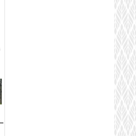
m
i
m
n
n