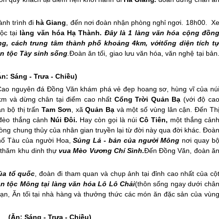
ành trình đi
hà Giang
, đến nơi đoàn nhận phòng nghỉ ngơi. 18h00. X
ộc tại
làng văn hóa Hạ Thành.
Đây là 1 làng văn hóa cộng đồn
ng
, cách trung tâm thành phố khoảng 4km, vớitổng diện tích t
ân tộc Tày sinh sống
.
Đoàn ăn tối, giao lưu văn hóa, văn nghệ tại bản
Sáng - Trưa - Chiều)
 Cao nguyên đá Đồng Văn khám phá vẻ đẹp hoang sơ, hùng vĩ của nú
m và dừng chân tại điểm cao nhất
Cổng Trời Quản Bạ
(với độ ca
n bộ thị trấn
Tam Sơn
, xã
Quản Bạ
và một số vùng lân cận. Đến Th
 đèo thắng cảnh
Núi Đôi.
Hay còn gọi là núi
Cô Tiên,
một thắng cản
lòng chung thủy của nhân gian truyền lại từ đời này qua đời khác. Đoà
hố Tàu của người Hoa,
Sủng Lả - bản của người Mông
nơi quay b
 thăm khu dinh thự
vua Mèo Vương Chí Sình.
Đến Đồng Văn, đoàn ă
ủa tổ quốc
, đoàn đi tham quan và chụp ảnh tại đỉnh cao nhất của cộ
n tộc Mông tại làng văn hóa Lô Lô Chải
(thôn sống ngay dưới châ
h sạn, Ăn tối tại nhà hàng và thưởng thức các món ăn đặc sản của vùn
ng
(Ăn: Sáng - Trư­a - Chiều)