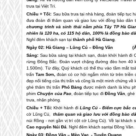
trưa tại Việt Trì.
Chiều + Tối:
Sau bữa trưa tại nhà hàng, đoàn tiếp tục h
đưa đoàn đi thăm quan và giao lưu với đồng bào dân t
chương trình và sinh thái nằm phía Tây TP
Hà Gia
nhiên là 120 ha, có 115 hộ dân, 100% là đồng bào d
Nghỉ đêm khách sạn tại
thành phố
Hà Giang
.
Ngày 02:
Hà Giang
– Lũng Cú – Đồng Văn (Ăn: 
Sáng:
Sau bữa sáng tại khách sạn, đoàn khởi hành đi
rừng Đông Bắc. Đoàn vượt chặng đường đèo hơn 40 k
1.500m). Từ đây, Quý khách có thể thu vào tầm mắt toà
trấn
Tam Sơn,
đoàn có cơ hội ngắm nhìn từ trên triền
đẹp nổi tiếng của thị trấn và cũng là một minh chứng về 
ghé thăm thị trấn
Phó Bảng
được mệnh danh là khu p
phim
Chuyện của Pao
, đoàn tiếp tục đi
Đồng Văn
, ghé
trưa, nhận phòng.
Chiều + Tối:
Khởi hành đi
Lũng Cú - Điểm cực bắc c
cờ Lũng Cú,
thăm quan và giao lưu với đồng bào dâ
núi Rồng - nơi gần vị trí cột cờ Lũng Cú). Về lại khác
Cao nguyên Núi Đá
. Nghỉ đêm khách sạntại Đồng Văn.
Ngày 03: Đồng Văn – Mèo Vạc - Tuyên Qua