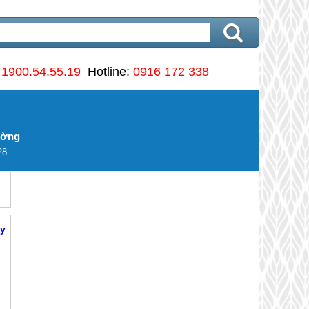
:
1900.54.55.19
Hotline:
0916 172 338
ường
28
ày