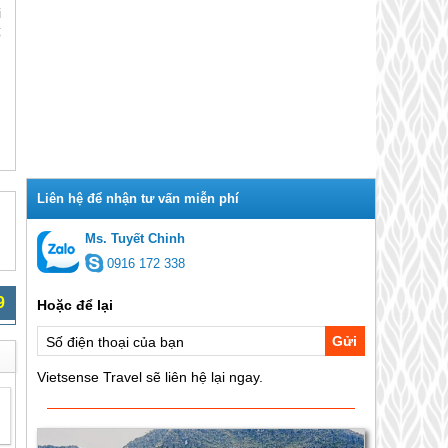
i
ố
Ms. Tuyết Chinh
0916 172 338
9
Gửi