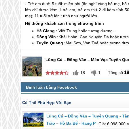
- Trẻ em dưới 5 tuổi: miễn phí (ăn nghỉ cùng bố mẹ, bố m
lớn chỉ được kèm 1 trẻ em, trẻ em thứ 2 đi kèm tính 50
mẹ); 11 tuổi trở lên : tính như người lớn.
Hệ thống khách sạn trong chương trình
Hà Giang
:
Việt Trung hoặc tương đương…
Đồng Văn :
Khải Hoàn, Cao Nguyên Đá hoặc tư
Tuyên Quang :
Mai Sơn, Vạn Tuế hoặc tương đ
Lũng Cú – Đồng Văn – Mèo Vạc Tuyên Qua
1
18
1
Có Thể Phù Hợp Với Bạn
Lũng Cú – Đồng Văn – Tuyên Quang - Tâ
Trào – Hồ Ba Bể - Hang Pắc Pó – Thác Bả
Giá: 6,098,000 