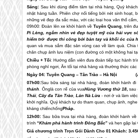
Sáng:
Sau khi dùng điểm tâm tại nhà hàng, Quý khác
nhật hàng tuần. Phiên chợ nổi tiếng bởi nét sinh hoạt
những vẻ đẹp đa sắc màu, với các loại hoa văn thổ cẩm
09h00: Đoàn lên xe khởi hành về
Tuyên Quang
, trên 
Pì Lèng, ngắm nhìn vẻ đẹp tuyệt mỹ của hải vực 
hiểm trở được thi công bởi bàn tay và khối óc của 
quan và mua sắm đặc sản vùng cao về làm quà. Chia t
chân chụp ảnh lưu niệm (con đường có một không hai tại
Chiều + Tối
: Hướng dẫn viên đưa đoàn tiếp tục hành t
phòng nghỉ ngơi, Ăn tối tại nhà hàng và thưởng thức cá
Ngày 04: Tuyên Quang – Tân Trào – Hà Nội (Ăn:
07h00:
Sau bữa sáng tại nhà hàng, đoàn khởi hành đi 
thánh
. Ônglà con rể của vua
Hùng Vương thứ 18
,
sau đ
Thái
,
Cây đa Tân Trào
,
Lán Nà Lừa
-
nơi ở và làm việ
khởi nghĩa. Quý khách tự do tham quan, chụp ảnh, nghe 
kháng chiếnchống
Pháp.
12h00:
Sau bữa trưa tại nhà hàng, đoàn khởi hành về
trình
“
Khám phá hành trình Đông Bắc
”
và hẹn gặp lại
Giá chương trình Trọn Gói Dành Cho 01 Khách: 3.45