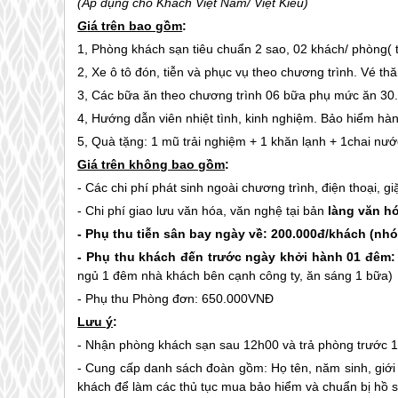
(Áp dụng cho Khách Việt Nam/ Việt Kiều)
G
iá trên bao gồm
:
1, Phòng khách sạn tiêu chuẩn 2 sao, 02 khách/ phòng(
2, Xe ô tô đón, tiễn và phục vụ theo chương trình. Vé th
3, Các bữa ăn theo chương trình 06 bữa phụ mức ăn 30
4, Hướng dẫn viên nhiệt tình, kinh nghiệm. Bảo hiểm hàn
5, Quà tặng: 1 mũ trải nghiệm + 1 khăn lạnh + 1chai nước
Giá trên không bao gồm
:
- Các chi phí phát sinh ngoài chương trình, điện thoại, g
- Chi phí giao lưu văn hóa, văn nghệ tại bản
làng văn h
- Phụ thu tiễn sân bay ngày về: 200.000đ/khách (nh
- Phụ thu khách đến trước ngày khởi hành 01 đêm:
ngủ 1 đêm nhà khách bên cạnh công ty, ăn sáng 1 bữa)
- Phụ thu Phòng đơn: 650.000VNĐ
Lưu ý
:
- Nhận phòng khách sạn sau 12h00 và trả phòng trước 
- Cung cấp danh sách đoàn gồm: Họ tên, năm sinh, giới t
khách để làm các thủ tục mua bảo hiểm và chuẩn bị hồ 