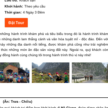
Lưu trú:
Khách sạn
Khởi hành:
Theo yêu cầu
Thời gian:
4 Ngày 3 Đêm
t những hành trình khám phá và tiêu biểu trong đó là hành trình khá
u những danh lam thắng cảnh và văn hóa tuyệt mĩ - độc đáo. Đến vớ
thảy những địa danh nổi tiếng, được khám phá cũng như trải nghiệ
 thức những món ăn đặc sản vùng đất này. Ngoài ra, quý khách cò
y đồng hành cùng chúng tôi trong hành trình thú vị này nhé!
a - Chi
ề
u)
ón quý khách tại điểm hẹn khởi hành đi
Hà Giang
.
đoàn dừng chân ă