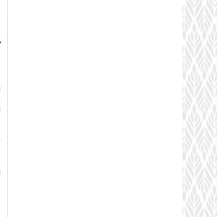
e
g
ự
.
i
o
ị
h
n
ộ
n
t
n
g