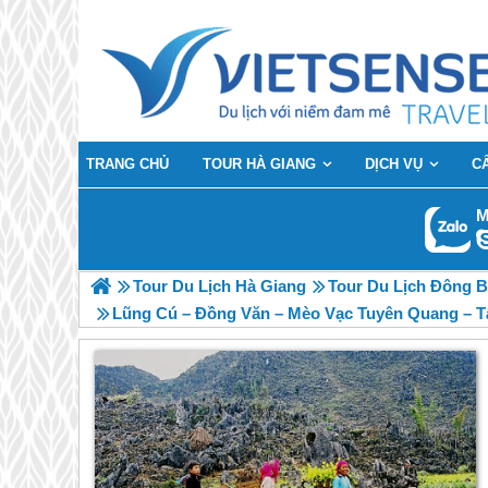
TRANG CHỦ
TOUR HÀ GIANG
DỊCH VỤ
C
M
Tour Du Lịch Hà Giang
Tour Du Lịch Đông B
Lũng Cú – Đồng Văn – Mèo Vạc Tuyên Quang – Tâ