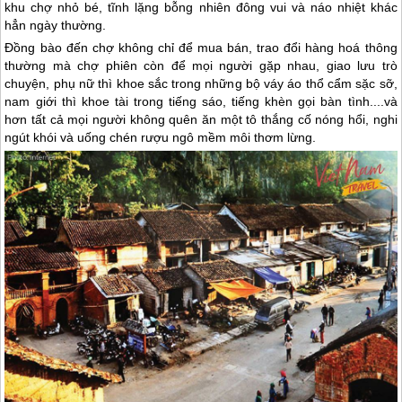
khu chợ nhỏ bé, tĩnh lặng bỗng nhiên đông vui và náo nhiệt khác
hẳn ngày thường.
Đồng bào đến chợ không chỉ để mua bán, trao đổi hàng hoá thông
thường mà chợ phiên còn để mọi người gặp nhau, giao lưu trò
chuyện, phụ nữ thì khoe sắc trong những bộ váy áo thổ cẩm sặc sỡ,
nam giới thì khoe tài trong tiếng sáo, tiếng khèn gọi bàn tình....và
hơn tất cả mọi người không quên ăn một tô thắng cố nóng hổi, nghi
ngút khói và uống chén rượu ngô mềm môi thơm lừng.