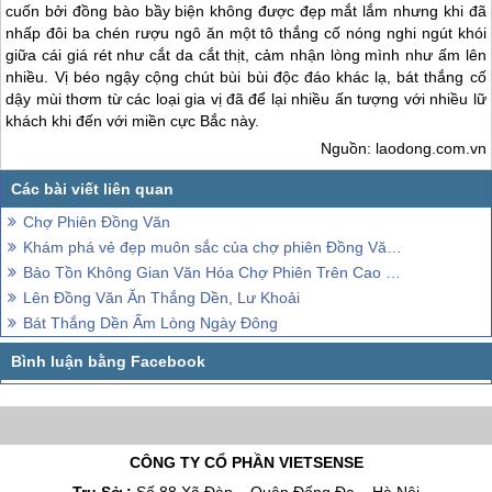
cuốn bởi đồng bào bầy biện không được đẹp mắt lắm nhưng khi đã
nhấp đôi ba chén rượu ngô ăn một tô thắng cố nóng nghi ngút khói
giữa cái giá rét như cắt da cắt thịt, cảm nhận lòng mình như ấm lên
nhiều. Vị béo ngậy cộng chút bùi bùi độc đáo khác lạ, bát thắng cố
dậy mùi thơm từ các loại gia vị đã để lại nhiều ấn tượng với nhiều lữ
khách khi đến với miền cực Bắc này.
Nguồn: laodong.com.vn
Chợ Phiên Đồng Văn
Khám phá vẻ đẹp muôn sắc của chợ phiên Đồng Văn khi đến Hà Giang
Bảo Tồn Không Gian Văn Hóa Chợ Phiên Trên Cao Nguyên Đá Đồng Văn
Lên Đồng Văn Ăn Thắng Dền, Lư Khoải
Bát Thắng Dền Ấm Lòng Ngày Đông
CÔNG TY CỔ PHẦN VIETSENSE
Trụ Sở :
Số 88 Xã Đàn – Quận Đống Đa – Hà Nội