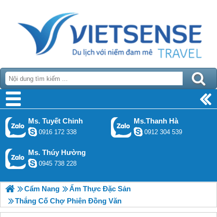
Ms. Tuyết Chinh
Ms.Thanh Hà
0916 172 338
0912 304 539
Ms. Thúy Hường
0945 738 228
Cẩm Nang
Ẩm Thực Đặc Sản
Thắng Cố Chợ Phiên Đồng Văn