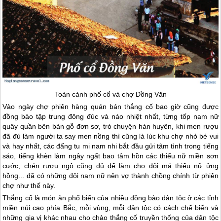
Toàn cảnh phố cổ và chợ Đồng Văn
Vào ngày chợ phiên hàng quán bán thắng cố bao giờ cũng được
đồng bào tập trung đông đúc và náo nhiệt nhất, từng tốp nam nữ
quây quần bên bàn gỗ đơn sơ, trò chuyện hàn huyên, khi men rượu
đã đủ làm người ta say men nồng thì cũng là lúc khu chợ nhỏ bé vui
và hay nhất, các đấng tu mi nam nhi bắt đầu gửi tâm tình trong tiếng
sáo, tiếng khèn làm ngây ngất bao tâm hồn các thiếu nữ miền sơn
cước, chén rượu ngô cũng đủ để làm cho đôi má thiếu nữ ửng
hồng... đã có những đôi nam nữ nên vợ thành chồng chính từ phiên
chợ như thế này.
Thắng cố là món ăn phổ biến của nhiều đồng bào dân tộc ở các tỉnh
miền núi cao phía Bắc, mỗi vùng, mỗi dân tộc có cách chế biến và
những gia vị khác nhau cho chảo thắng cố truyền thống của dân tộc