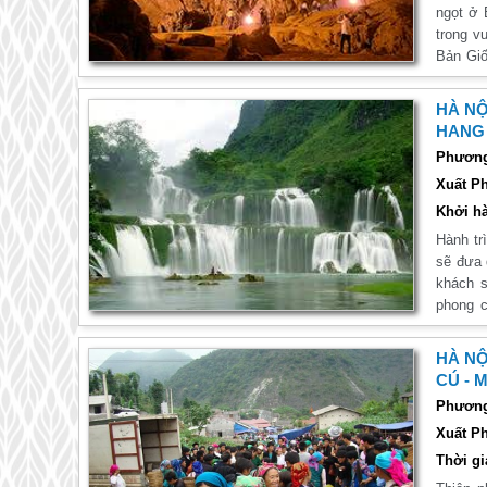
ngọt ở 
trong v
Bản Giốc -
đẹp thi
các di 
HÀ NỘ
những p
HANG 
tộc ít 
Phương 
tuyệt vờ
Xuất Ph
Khởi hà
Hành tr
sẽ đưa 
khách s
phong c
với Suố
những n
HÀ NỘ
Dao, Mô
CÚ - 
Cao Bằ
Phương 
hãy đồn
Xuất Ph
Thời gi