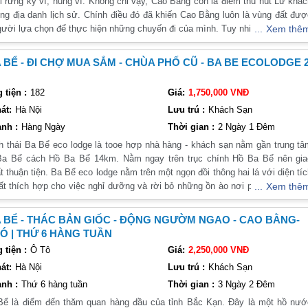
i rừng kỳ vĩ, hùng vĩ. Không chỉ vậy, Cao Bằng còn là điểm thu hút Lữ khá
ng địa danh lịch sử. Chính điều đó đã khiến Cao Bằng luôn là vùng đất đư
gười lựa chọn để thực hiện những chuyến đi của mình. Tuy nhiên, nếu lần đ
Xem thê
 Bằng, bạn có thể không khỏi bối rối trước sự đa dạng về văn hóa cũng n
n điểm tham quan cho mình.Đến với Cao Bằng chúng tôi mang đến cho khác
 BỂ - ĐI CHỢ MUA SẮM - CHÙA PHỐ CŨ - BA BE ECOLODGE 
an cơ hội trải nghiệm và khám phá vùng đất lịch sử của Tổ quốc này.
tiện :
182
Giá:
1,750,000 VNĐ
át:
Hà Nội
Lưu trú :
Khách Sạn
nh :
Hàng Ngày
Thời gian :
2 Ngày 1 Đêm
h thái Ba Bể eco lodge là tooe hợp nhà hàng - khách sạn nằm gần trung t
Ba Bể cách Hồ Ba Bể 14km. Nằm ngay trên trục chính Hồ Ba Bể nên gia
t thuận tiện. Ba Bể eco lodge nằm trên một ngọn đồi thông hai lá với diện tí
rất thích hợp cho việc nghỉ dưỡng và rời bỏ những ồn ào nơi phồn hoa đô th
Xem thê
trình nghỉ dưỡng tại Ba Bể eco lodge có sự hợp tác giữa VietSense Trav
 nghỉ dưỡng Ba Bể eco lodge mang đến cho bạn trải nghiệm tại nơi ngh
 BỂ - THÁC BẢN GIỐC - ĐỘNG NGƯỜM NGAO - CAO BẰNG-
ậc nhất ở Cao Bằng.
Ó | THỨ 6 HÀNG TUẦN
tiện :
Ô Tô
Giá:
2,250,000 VNĐ
át:
Hà Nội
Lưu trú :
Khách Sạn
nh :
Thứ 6 hàng tuần
Thời gian :
3 Ngày 2 Đêm
ể là điểm đến thăm quan hàng đầu của tỉnh Bắc Kạn. Đây là một hồ nướ