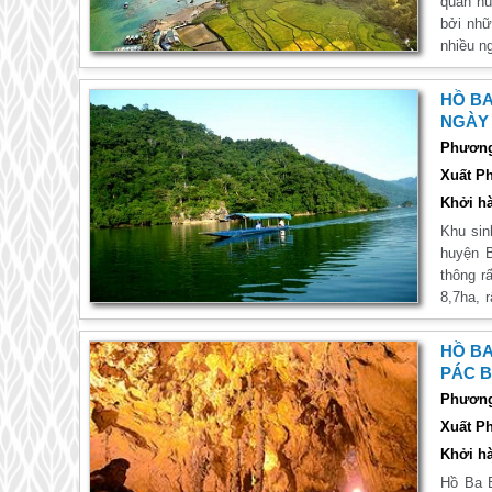
quan nú
bởi nhữ
nhiều n
đến Cao
lựa chọ
HỒ BA
thăm qu
NGÀY
Phương 
Xuất Ph
Khởi hà
Khu sin
huyện 
thông rấ
8,7ha, 
Chương 
và Khu
HỒ BA
dưỡng b
PÁC B
Phương 
Xuất Ph
Khởi hà
Hồ Ba B