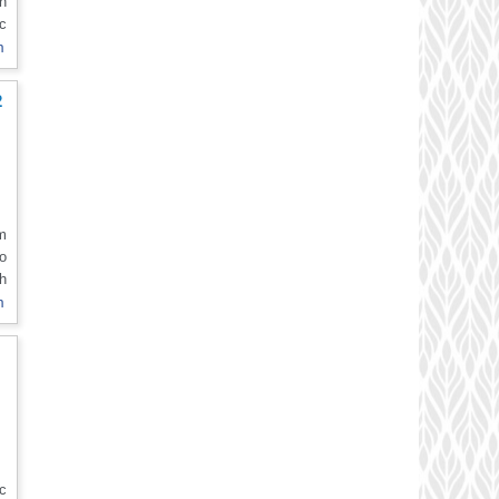
ch
ợc
ầu
m
hư
h
2
âm
o
ch
ị.
m
el
ỉ
c