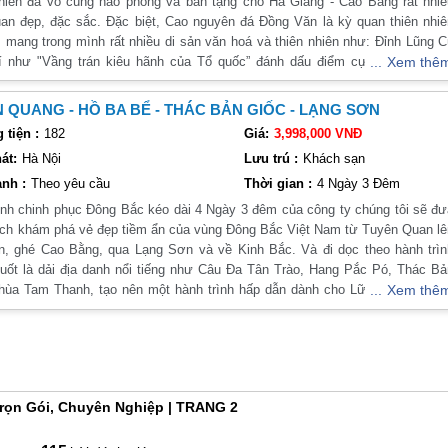
hiên đã vô cùng hào phóng và ban tặng cho Hà Giang - Cao Bằng rất nhiề
an đẹp, đặc sắc. Đặc biệt, Cao nguyên đá Đồng Văn là kỳ quan thiên nhi
, mang trong mình rất nhiều di sản văn hoá và thiên nhiên như: Đỉnh Lũng 
í như "Vầng trán kiêu hãnh của Tổ quốc” đánh dấu điểm cực Bắc của đấ
Xem thê
ới Cao Bằng, Thác Bản Giốc là thác nước lớn thứ tư thế giới trong số c
ớc đẹp nằm trên biên giới giữa các quốc gia, đồng thời là thác nước tự nhi
 QUANG - HỒ BA BỂ - THÁC BẢN GIỐC - LẠNG SƠN
t khu vực Đông Nam Á... Tới Bản Giốc, quý khách sẽ được thỏa thích ngắ
tiện :
182
Giá:
3,998,000 VNĐ
nh sắc hùng vỹ và thơ mộng của những dòng thác tuyệt đẹp từ trên cao đ
át:
Hà Nội
Lưu trú :
Khách sạn
òng Quây Sơn trong xanh chảy êm đềm phía chân thác đẹp như tranh thủ
ác Bản Giốc cũng là nguồn cảm xúc cho văn nghệ sĩ sáng tạo nên những t
nh :
Theo yêu cầu
Thời gian :
4 Ngày 3 Đêm
p dẫn... Động Ngườm Ngao nằm ngay cạnh thác Bản Giốc hùng vĩ, động s
ình chinh phục Đông Bắc kéo dài 4 Ngày 3 đêm của công ty chúng tôi sẽ đ
đẹp lạ kì từ những thạch nhũ nghìn năm lấp lánh. Tất thảy những điều tuy
ch khám phá vẻ đẹp tiềm ẩn của vùng Đông Bắc Việt Nam từ Tuyên Quan lê
 chỉ có trong hành trình khám phá Hà Giang cùng với chúng tôi. Hãy đồn
, ghé Cao Bằng, qua Lạng Sơn và về Kinh Bắc. Và đi dọc theo hành trìn
ng với chúng tôi trong chuyến đi này nhé!
uốt là dải địa danh nổi tiếng như Câu Đa Tân Trào, Hang Pắc Pó, Thác B
hùa Tam Thanh, tạo nên một hành trình hấp dẫn dành cho Lữ khách thưởng
Xem thê
à khám phá vẻ đẹp thiên nhiên, văn hóa, và con người Việt Nam. Nếu qu
uốn khám phá tất thảy vẻ đẹp tuyệt vời của các tỉnh Đông Bắc thì hãy đồ
ng với chúng tôi trong hành trình này nhé!
Trọn Gói, Chuyên Nghiệp | TRANG 2