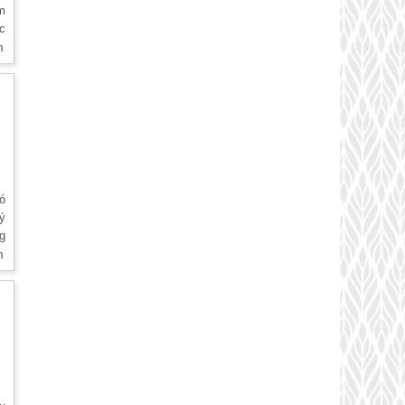
ằm
ác
m
i
là
ân
ấy
ó
uý
g
Bó
m
ệm
g,
n
h