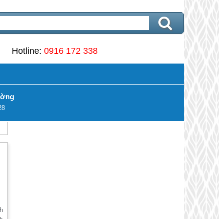
Hotline:
0916 172 338
ường
28
nh