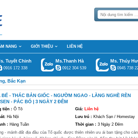
ẨM NANG
GIỚI THIỆU
LIÊN HỆ
s. Tuyết Chinh
Ms.Thanh Hà
Ms. Thúy H
0916 172 338
0912 304 539
0945 738 2
ng, Bắc Kạn
 BỂ - THÁC BẢN GIỐC - NGƯỜM NGAO - LÀNG NGHỀ RÈN
SEN - PÁC BÓ | 3 NGÀY 2 ĐÊM
tiện :
Ô Tô
Giá:
Liên hệ
át:
Hà Nội
Lưu trú :
Khách Sạn / Homestay
nh :
Hàng Tuần
Thời gian :
3 Ngày 2 Đêm
g - mảnh đất địa đầu của Tổ quốc được thiên nhiên ưu ái ban tặng cho cả