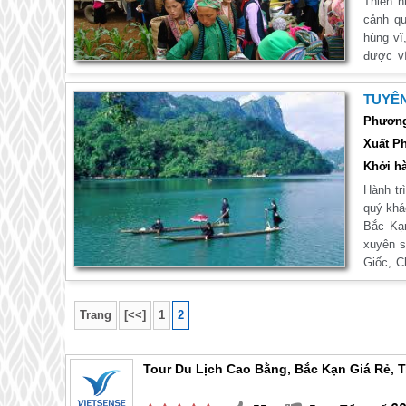
Thiên n
cảnh qu
hùng vĩ
được v
nước. V
thác nư
TUYÊN
lớn nhấ
Phương 
nhìn cả
Xuất Ph
xuống d
mặc. Th
Khởi hà
phẩm hấ
Hành tr
hữu vẻ 
quý khá
vời này
Bắc Kạn
hành cù
xuyên s
Giốc, C
ngoạn v
khách m
Trang
[<<]
1
2
hành cù
Tour Du Lịch Cao Bằng, Bắc Kạn Giá Rẻ, 