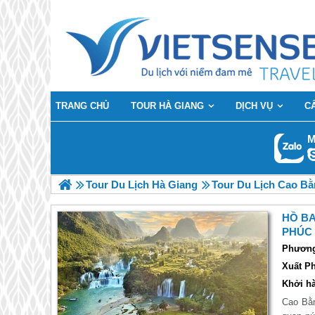
TRANG CHỦ
TOUR HÀ GIANG
DỊCH VỤ
C
M
Tour Du Lịch Hà Giang
Tour Du Lịch Cao Bằ
HỒ BA
PHÚC 
Phương 
Xuất Ph
Khởi hà
Cao Bằn