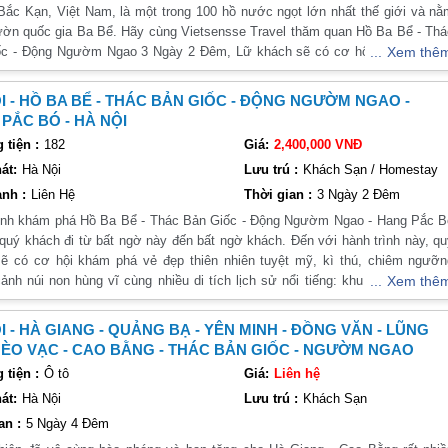
Bắc Kạn, Việt Nam, là một trong 100 hồ nước ngọt lớn nhất thế giới và n
ườn quốc gia Ba Bể. Hãy cùng Vietsensse Travel thăm quan Hồ Ba Bể - Th
 Động Ngườm Ngao 3 Ngày 2 Đêm, Lữ khách sẽ có cơ hội khám phá vẻ
Xem thê
ên nhiên đệp đến ngỡ ngàng, những khung cảnh non nước hữu tình cùng vớ
tích lịch sử nổi tiếng như Pác Bó, Suối Lê Nin, núi các Mác,....cùng với đó 
I - HỒ BA BỂ - THÁC BẢN GIỐC - ĐỘNG NGƯỜM NGAO -
hong tục tập quán mang đậm bản sắc văn hóa truyền thống của đồng bào d
PẮC BÓ - HÀ NỘI
người ở Cao Bằng chắc chắn sẽ khiến cho bất cứ ai khi tới đây cũng cảm th
tiện :
182
Giá:
2,400,000 VNĐ
i.
át:
Hà Nội
Lưu trú :
Khách Sạn / Homestay
nh :
Liên Hệ
Thời gian :
3 Ngày 2 Đêm
ình khám phá Hồ Ba Bể - Thác Bản Giốc - Động Ngườm Ngao - Hang Pắc B
quý khách đi từ bất ngờ này đến bất ngờ khách. Đến với hành trình này, q
ẽ có cơ hội khám phá vẻ đẹp thiên nhiên tuyệt mỹ, kì thú, chiêm ngưỡn
ảnh núi non hùng vĩ cùng nhiều di tích lịch sử nổi tiếng: khu di tích Pắc 
Xem thê
i Lê Nin, núi Các Mác, thác Bản Giốc,... và khám phá cũng như trải nghi
ét sinh hoạt văn hoá đa dạng, đậm đà bản sắc của chín dân tộc (Tày, Nùn
I - HÀ GIANG - QUẢNG BẠ - YÊN MINH - ĐỒNG VĂN - LŨNG
ng, Kinh, Hoa, Sán Chỉ…). Những điều mộc mạc, chân phương này đã khiế
MÈO VẠC - CAO BẰNG - THÁC BẢN GIỐC - NGƯỜM NGAO
ng trở thành điểm đến hấp dẫn của khách thăm quan hàng năm. Quý khác
tiện :
Ô tô
Giá:
Liên hệ
g hành cùng với chúng tôi trong hành trình thú vị này nhé!
át:
Hà Nội
Lưu trú :
Khách Sạn
an :
5 Ngày 4 Đêm