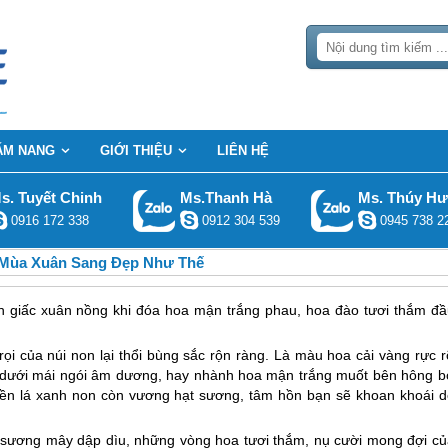
ẨM NANG
GIỚI THIỆU
LIÊN HỆ
s. Tuyết Chinh
Ms.Thanh Hà
Ms. Thúy H
0916 172 338
0912 304 539
0945 738 2
 Mùa Xuân Sang Đẹp Như Thế
nh giấc xuân nồng khi đóa hoa mận trắng phau, hoa đào tươi thắm đầ
ọi của núi non lại thổi bùng sắc rộn ràng. Là màu hoa cải vàng rực r
ắm dưới mái ngói âm dương, hay nhành hoa mận trắng muốt bên hông b
 nền lá xanh non còn vương hạt sương, tâm hồn bạn sẽ khoan khoái d
 sương mây dập dìu, những vòng hoa tươi thắm, nụ cười mong đợi củ