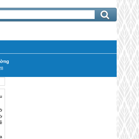
ường
28
u
ỡ
ờ
ễ
a