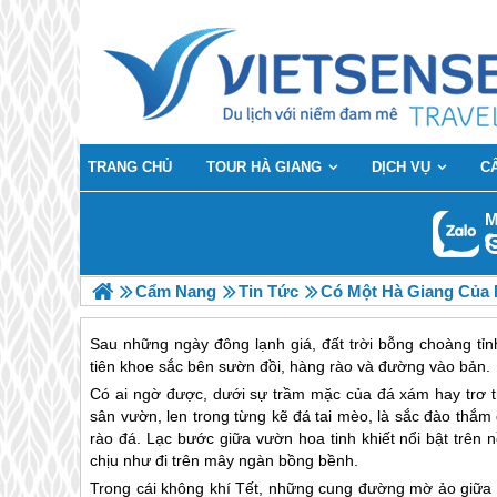
TRANG CHỦ
TOUR HÀ GIANG
DỊCH VỤ
C
M
Cẩm Nang
Tin Tức
Có Một Hà Giang Của
Sau những ngày đông lạnh giá, đất trời bỗng choàng tỉ
tiên khoe sắc bên sườn đồi, hàng rào và đường vào bản.
Có ai ngờ được, dưới sự trầm mặc của đá xám hay trơ tr
sân vườn, len trong từng kẽ đá tai mèo, là sắc đào th
rào đá. Lạc bước giữa vườn hoa tinh khiết nổi bật trên
chịu như đi trên mây ngàn bồng bềnh.
Trong cái không khí Tết, những cung đường mờ ảo giữa