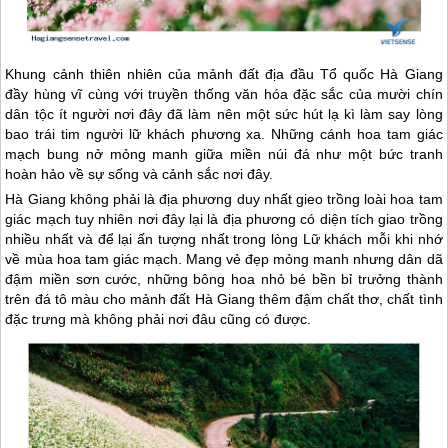
Khung cảnh thiên nhiên của mảnh đất địa đầu Tổ quốc
Hà Giang
đầy hùng vĩ cùng với truyền thống văn hóa đặc sắc của mười chín
dân tộc ít người nơi đây đã làm nên một sức hút lạ kì làm say lòng
bao trái tim người lữ khách phương xa. Những cánh hoa tam giác
mạch bung nở mỏng manh giữa miền núi đá như một bức tranh
hoàn hảo về sự sống và cảnh sắc nơi đây.
Hà Giang
không phải là địa phương duy nhất gieo trồng loài hoa tam
giác mạch tuy nhiên nơi đây lại là địa phương có diện tích giao trồng
nhiều nhất và để lại ấn tượng nhất trong lòng Lữ khách mỗi khi nhớ
về mùa hoa tam giác mạch. Mang vẻ đẹp mỏng manh nhưng dân dã
đậm miền sơn cước, những bông hoa nhỏ bé bền bỉ trưởng thành
trên đá tô màu cho mảnh đất
Hà Giang
thêm đậm chất thơ, chất tình
đặc trưng mà không phải nơi đâu cũng có được.