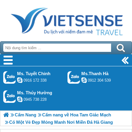
Ms. Tuyết Chinh
Ms.Thanh Hà
0916 172 338
0912 304 539
Ms. Thúy Hường
0945 738 228
Cẩm Nang
Cẩm nang về Hoa Tam Giác Mạch
Có Một Vẻ Đẹp Mỏng Manh Nơi Miền Đá Hà Giang