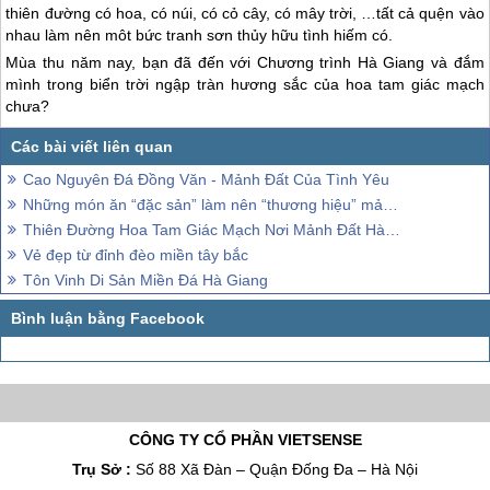
thiên đường có hoa, có núi, có cỏ cây, có mây trời, …tất cả quện vào
nhau làm nên môt bức tranh sơn thủy hữu tình hiếm có.
Mùa thu năm nay, bạn đã đến với Chương trình
Hà Giang
và đắm
mình trong biển trời ngập tràn hương sắc của hoa tam giác mạch
chưa?
Cao Nguyên Đá Đồng Văn - Mảnh Đất Của Tình Yêu
Những món ăn “đặc sản” làm nên “thương hiệu” mảnh đất Hà Giang
Thiên Đường Hoa Tam Giác Mạch Nơi Mảnh Đất Hà Giang
Vẻ đẹp từ đỉnh đèo miền tây bắc
Tôn Vinh Di Sản Miền Đá Hà Giang
CÔNG TY CỔ PHẦN VIETSENSE
Trụ Sở :
Số 88 Xã Đàn – Quận Đống Đa – Hà Nội