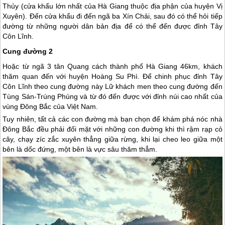
Thủy (cửa khẩu lớn nhất của
Hà Giang
thuộc địa phận của huyện Vị
Xuyên). Đến cửa khẩu đi đến ngã ba Xín Chải, sau đó có thể hỏi tiếp
đường từ những người dân bản địa để có thể đến được đỉnh Tây
Côn Lĩnh.
Cung đường 2
Hoặc từ ngã 3 tân Quang cách thành phố
Hà Giang
46km, khách
thăm quan đến với huyện Hoàng Su Phì. Để chinh phục đỉnh Tây
Côn Lĩnh theo cung đường này Lữ khách men theo cung đường đến
Tùng Sán-Trúng Phúng và từ đó đến được với đỉnh núi cao nhất của
vùng Đông Bắc của Việt Nam.
Tuy nhiên, tất cả các con đường mà bạn chọn để khám phá nóc nhà
Đông Bắc đều phải đối mặt với những con đường khi thì rậm rạp cỏ
cây, chạy zíc zắc xuyên thẳng giữa rừng, khi lại cheo leo giữa một
bên là dốc đứng, một bên là vực sâu thăm thẳm.