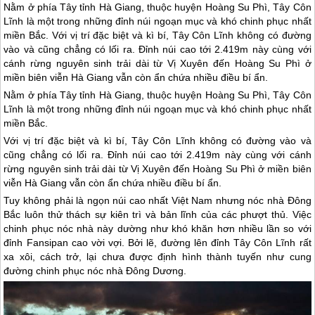
Nằm ở phía Tây tỉnh Hà Giang, thuộc huyện Hoàng Su Phì, Tây Côn
Lĩnh là một trong những đỉnh núi ngoạn mục và khó chinh phục nhất
miền Bắc. Với vị trí đặc biệt và kì bí, Tây Côn Lĩnh không có đường
vào và cũng chẳng có lối ra. Đỉnh núi cao tới 2.419m này cùng với
cánh rừng nguyên sinh trải dài từ Vị Xuyên đến Hoàng Su Phì ở
miền biên viễn Hà Giang vẫn còn ẩn chứa nhiều điều bí ẩn.
Nằm ở phía Tây tỉnh
Hà Giang
, thuộc huyện Hoàng Su Phì, Tây Côn
Lĩnh là một trong những đỉnh núi ngoạn mục và khó chinh phục nhất
miền Bắc.
Với vị trí đặc biệt và kì bí, Tây Côn Lĩnh không có đường vào và
cũng chẳng có lối ra. Đỉnh núi cao tới 2.419m này cùng với cánh
rừng nguyên sinh trải dài từ Vị Xuyên đến Hoàng Su Phì ở miền biên
viễn
Hà Giang
vẫn còn ẩn chứa nhiều điều bí ẩn.
Tuy không phải là ngọn núi cao nhất Việt Nam nhưng nóc nhà Đông
Bắc luôn thử thách sự kiên trì và bản lĩnh của các phượt thủ. Việc
chinh phục nóc nhà này dường như khó khăn hơn nhiều lần so với
đỉnh Fansipan cao vời vợi. Bởi lẽ, đường lên đỉnh Tây Côn Lĩnh rất
xa xôi, cách trở, lại chưa được định hình thành tuyến như cung
đường chinh phục nóc nhà Đông Dương.