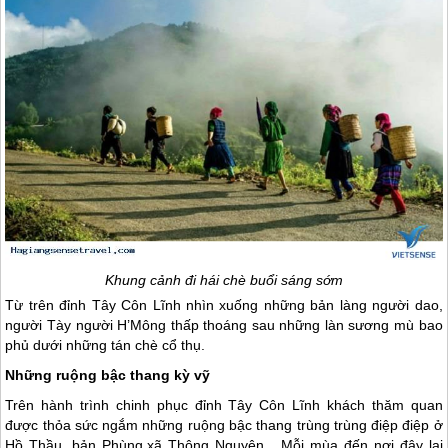
Khung cảnh đi hái chè buổi sáng sớm
Từ trên đỉnh Tây Côn Lĩnh nhìn xuống những bản làng người dao,
người Tày người H’Mông thấp thoáng sau những làn sương mù bao
phủ dưới những tán chè cổ thụ.
Những ruộng bậc thang kỳ vỹ
Trên hành trình chinh phục đỉnh Tây Côn Lĩnh khách thăm quan
được thỏa sức ngắm những ruộng bậc thang trùng trùng điệp điệp ở
Hồ Thầu, bản Phùng,xã Thông Nguyên... Mỗi mùa đến nơi đây lại