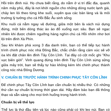
Hồi trên đỉnh núi. Họ chưa biết rằng, do nằm ở vị trí đắc địa, quanh
năm mây phủ, đây là nơi khởi nguồn cho những dòng nước lạnh giá,
chảy len lỏi theo từng khe suối, xuyên qua các bản làng và là môi
trường lý tưởng cho cá Hồi Bắc Âu sinh sống.
Khu nuôi cá nằm ngay vệ đường, giữa một bên là vách núi dựng
đứng, một bên dòng thác ào ào đổ xuống vực sâu. Bạn sẽ ngạc
nhiên khi được chiêm ngưỡng hàng nghìn chú cá Hồi nhởn nhơ bơi
lội trên đỉnh Xà Phìn.
Sau khi khám phá xong 3 địa danh trên, bạn có thể tiếp tục hành
trình chinh phục nóc nhà Đông Bắc, chắc chắn rằng cảm xúc sẽ vỡ
òa khi đặt chân lên đỉnh Tây Côn Lĩnh. Tại đây có cột mốc ghi “Khu
vực biên giới”. Vinh quang đứng trên đỉnh Tây Côn Lĩnh sừng sững
giữa mây trời, bạn sẽ thấy tự hào không kém khi chinh phục thành
công nóc nhà Đông Dương.
CHUẨN BỊ TRƯỚC HÀNH TRÌNH CHINH PHỤC TÂY CÔN LĨNH
Để chinh phục Tây Côn Lĩnh bạn cần chuẩn bị nhiều thứ. Có những
thứ cần sự chuẩn bị trong thời gian dài. Hãy đảm bảo bạn đã thông
thạo và sẵn sàng cho mọi tình huống trong hành trình.
Chuẩn bị về thể lực
Thể lực là thứ đầu tiên và lúc nào cũng phải có khi leo núi. Bạn có