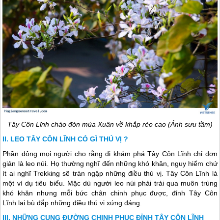
Tây Côn Lĩnh chào đón mùa Xuân về khắp rẻo cao (Ảnh sưu tầm)
LEO TÂY CÔN LĨNH CÓ GÌ THÚ VỊ ?
Phần đông mọi người cho rằng đi khám phá Tây Côn Lĩnh chỉ đơn
giản là leo núi. Họ thường nghĩ đến những khó khăn, nguy hiểm chứ
ít ai nghĩ Trekking sẽ tràn ngập những điều thú vị. Tây Côn Lĩnh là
một ví dụ tiêu biểu. Mặc dù người leo núi phải trải qua muôn trùng
khó khăn nhưng mỗi bức chân chinh phục được, đỉnh Tây Côn
Lĩnh lại bù đắp những điều thú vị xứng đáng.
NHỮNG CUNG ĐƯỜNG CHINH PHỤC ĐỈNH TÂY CÔN LĨNH