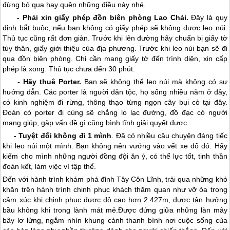
đừng bỏ qua hay quên những điều này nhé.
- Phải xin giấy phép đồn biên phòng Lao Chải.
Đây là quy
định bắt buộc, nếu bạn không có giấy phép sẽ không được leo núi.
Thủ tục cũng rất đơn giản. Trước khi lên đường hãy chuẩn bị giấy tờ
tùy thân, giấy giới thiệu của địa phương. Trước khi leo núi bạn sẽ đi
qua đồn biên phòng. Chỉ cần mang giấy tờ đến trình diện, xin cấp
phép là xong. Thủ tục chưa đến 30 phút.
- Hãy thuê Porter.
Bạn sẽ không thể leo núi mà không có sự
hướng dẫn. Các porter là người dân tộc, họ sống nhiều năm ở đây,
có kinh nghiệm đi rừng, thông thạo từng ngọn cây bụi cỏ tại đây.
Đoàn có porter đi cùng sẽ chẳng lo lạc đường, đồ đạc có người
mang giúp, gặp vấn đề gì cũng bình tĩnh giải quyết được.
- Tuyệt đối không đi 1 mình
. Đã có nhiều câu chuyện đáng tiếc
khi leo núi một mình. Bạn không nên vướng vào vết xe đổ đó. Hãy
kiếm cho mình những người đồng đội ăn ý, có thể lực tốt, tinh thần
đoàn kết, làm việc vì tập thể.
Đến với hành trình khám phá đỉnh Tây Côn Lĩnh, trải qua những khó
khăn trên hành trình chinh phục khách thăm quan như vỡ òa trong
cảm xúc khi chinh phục được độ cao hơn 2.427m, được tận hưởng
bầu không khi trong lành mát mẻ.Được đứng giữa những làn mây
bây lơ lửng, ngắm nhìn khung cảnh thanh bình nơi cuộc sống của