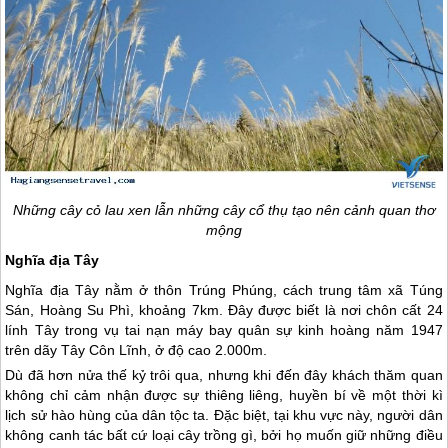
Những cây cỏ lau xen lẫn những cây cổ thụ tạo nên cảnh quan thơ
mộng
Nghĩa địa Tây
Nghĩa địa Tây nằm ở thôn Trúng Phúng, cách trung tâm xã Túng
Sán, Hoàng Su Phì, khoảng 7km. Đây được biết là nơi chôn cất 24
lính Tây trong vụ tai nạn máy bay quân sự kinh hoàng năm 1947
trên dãy Tây Côn Lĩnh, ở độ cao 2.000m.
Dù đã hơn nửa thế kỷ trôi qua, nhưng khi đến đây khách thăm quan
không chỉ cảm nhận được sự thiêng liêng, huyền bí về một thời kì
lịch sử hào hùng của dân tộc ta. Đặc biệt, tại khu vực này, người dân
không canh tác bất cứ loại cây trồng gì, bởi họ muốn giữ những điều