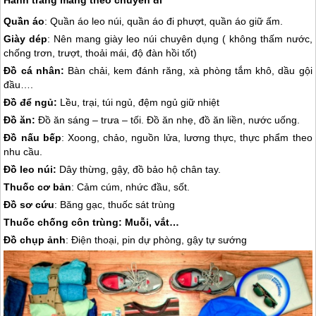
Hành trang mang theo chuyến đi
Quần áo
: Quần áo leo núi, quần áo đi phượt, quần áo giữ ấm.
Giày dép
: Nên mang giày leo núi chuyên dụng ( không thấm nước,
chống trơn, trượt, thoải mái, độ đàn hồi tốt)
Đồ cá nhân:
Bàn chải, kem đánh răng, xà phòng tắm khô, dầu gội
đầu….
Đồ để ngủ:
Lều, trại, túi ngủ, đệm ngủ giữ nhiệt
Đồ ăn:
Đồ ăn sáng – trưa – tối. Đồ ăn nhẹ, đồ ăn liền, nước uống.
Đồ nấu bếp
: Xoong, chảo, nguồn lửa, lương thực, thực phẩm theo
nhu cầu.
Đồ leo núi:
Dây thừng, gậy, đồ bảo hộ chân tay.
Thuốc cơ bản
: Cảm cúm, nhức đầu, sốt.
Đồ sơ cứu
: Băng gạc, thuốc sát trùng
Thuốc chống côn trùng: Muỗi, vắt…
Đồ chụp ảnh
: Điện thoại, pin dự phòng, gậy tự sướng