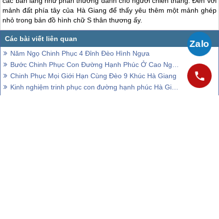
các bản làng như phần thưởng dành cho người chiến thắng. Đến với
mảnh đất phía tây của
Hà Giang
để thấy yêu thêm một mảnh ghép
nhỏ trong bản đồ hình chữ S thân thương ấy.
Năm Ngọ Chinh Phục 4 Đỉnh Đèo Hình Ngựa
Bước Chinh Phục Con Đường Hạnh Phúc Ở Cao Nguyên Đá
Chinh Phục Mọi Giới Hạn Cùng Đèo 9 Khúc Hà Giang
Kinh nghiệm trinh phục con đường hạnh phúc Hà Giang
Chiêm Ngưỡng Hoa Tam Giác Mạch - Linh Hồn Nơi Cao Nguyên Đá Đồng Văn
CÔNG TY CỔ PHẦN VIETSENSE
Trụ Sở :
Số 88 Xã Đàn – Quận Đống Đa – Hà Nội
Email:
Info@vietsensetravel.com
, Website:
ToData.vn
,
Hotline:
Giấy chứng nhận đăng ký kinh doanh số: 0104731205 do Sở kế
hoạch và đầu tư TP Hà Nội cấp ngày 03/06/2010 Giấy phép lữ