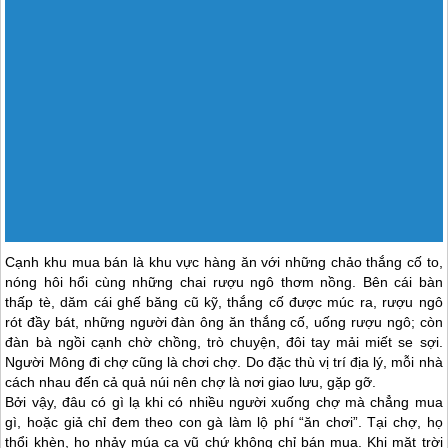
gánh nước… Chợ phiên vùng cao thường ồn ào nhưng không huyên
náo như ở miền xuôi. Người uống rượu cứ uống, uống âm thầm.
Người mua bán cứ mua, không trả giá dài dòng.