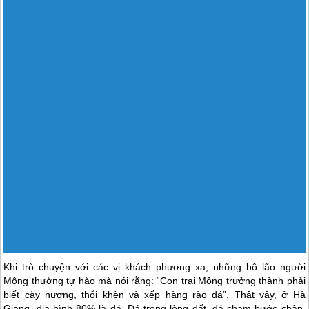
kỹ thuật thổ canh hốc đá của các dân tộc thiểu số ở cao nguyên đá
Hà Giang
được Bộ Văn hóa Thể thao và trải nghiệm lập hồ sơ đưa
vào Danh mục di sản văn hóa phi vật thể quốc gia năm 2012. Chẳng
những vậy, để ngăn nước, giữ đất sau những trận mưa, người Mông
còn đem cây sa mộc từ rừng về để trồng ở bản làng. Đây là một loại
cây chịu được nắng gió, khô hạn, rét buốt mọc lên từ đá nên vô cùng
rắn chắc.
SỐNG TRONG ĐÁ CHẾT NẰM TRONG ĐÁ