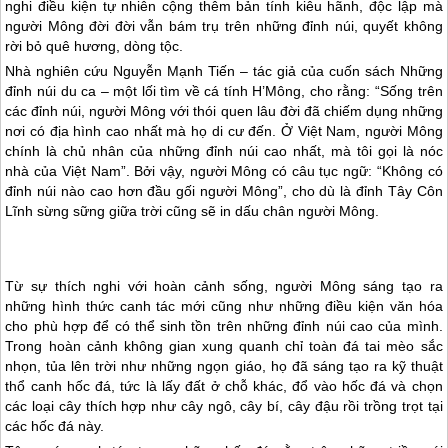
nghi điều kiện tự nhiên cộng thêm bản tính kiêu hãnh, độc lập mà
người Mông đời đời vẫn bám trụ trên những đỉnh núi, quyết không
rời bỏ quê hương, dòng tộc.
Nhà nghiên cứu Nguyễn Mạnh Tiến – tác giả của cuốn sách Những
đỉnh núi du ca – một lối tìm về cá tính H’Mông, cho rằng: “Sống trên
các đỉnh núi, người Mông với thói quen lâu đời đã chiếm dụng những
nơi có địa hình cao nhất mà họ di cư đến. Ở Việt Nam, người Mông
chính là chủ nhân của những đỉnh núi cao nhất, mà tôi gọi là nóc
nhà của Việt Nam”. Bởi vậy, người Mông có câu tục ngữ: “Không có
đỉnh núi nào cao hơn đầu gối người Mông”, cho dù là đỉnh Tây Côn
Lĩnh sừng sững giữa trời cũng sẽ in dấu chân người Mông.