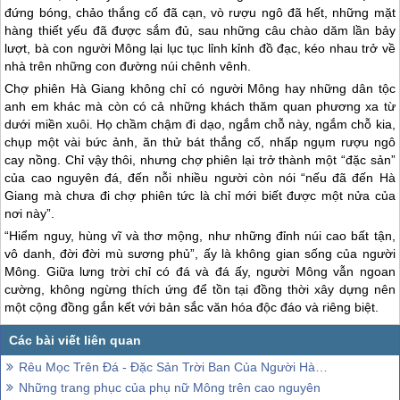
Cạnh khu mua bán là khu vực hàng ăn với những chảo thắng cố to,
nóng hôi hổi cùng những chai rượu ngô thơm nồng. Bên cái bàn
thấp tè, dăm cái ghế băng cũ kỹ, thắng cố được múc ra, rượu ngô
rót đầy bát, những người đàn ông ăn thắng cố, uống rượu ngô; còn
đàn bà ngồi cạnh chờ chồng, trò chuyện, đôi tay mải miết se sợi.
Người Mông đi chợ cũng là chơi chợ. Do đặc thù vị trí địa lý, mỗi nhà
cách nhau đến cả quả núi nên chợ là nơi giao lưu, gặp gỡ.
Bởi vậy, đâu có gì lạ khi có nhiều người xuống chợ mà chẳng mua
gì, hoặc giả chỉ đem theo con gà làm lộ phí “ăn chơi”. Tại chợ, họ
thổi khèn, họ nhảy múa ca vũ chứ không chỉ bán mua. Khi mặt trời
đứng bóng, chảo thắng cố đã cạn, vò rượu ngô đã hết, những mặt
hàng thiết yếu đã được sắm đủ, sau những câu chào dăm lần bảy
lượt, bà con người Mông lại lục tục lỉnh kỉnh đồ đạc, kéo nhau trở về
nhà trên những con đường núi chênh vênh.
Chợ phiên
Hà Giang
không chỉ có người Mông hay những dân tộc
anh em khác mà còn có cả những khách thăm quan phương xa từ
dưới miền xuôi. Họ chầm chậm đi dạo, ngắm chỗ này, ngắm chỗ kia,
chụp một vài bức ảnh, ăn thử bát thắng cố, nhấp ngụm rượu ngô