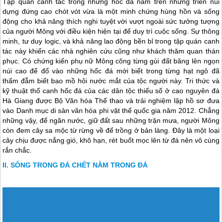
Từ sự thích nghi với hoàn cảnh sống, người Mông sáng tạo ra
những hình thức canh tác mới cũng như những điều kiện văn hóa
cho phù hợp để có thể sinh tồn trên những đỉnh núi cao của mình.
Trong hoàn cảnh không gian xung quanh chỉ toàn đá tai mèo sắc
nhọn, tủa lên trời như những ngọn giáo, họ đã sáng tạo ra kỹ thuật
thổ canh hốc đá, tức là lấy đất ở chỗ khác, đổ vào hốc đá và chọn
các loại cây thích hợp như cây ngô, cây bí, cây đậu rồi trồng trọt tại
các hốc đá này.
Tập quán canh tác trong những hốc đá nằm trên những triền núi
dựng đứng cao chót vót vừa là một minh chứng hùng hồn và sống
động cho khả năng thích nghi tuyệt vời vượt ngoài sức tưởng tượng
của người Mông với điều kiện hiện tại để duy trì cuộc sống. Sự thông
minh, tư duy logic, và khả năng lao động bền bỉ trong tập quán canh
tác này khiến các nhà nghiên cứu cũng như khách thăm quan thán
phục. Có chứng kiến phụ nữ Mông cõng từng gùi đất băng lên ngọn
núi cao để đổ vào những hốc đá mới biết trong từng hạt ngô đã
thấm đẫm biết bao mồ hôi nước mắt của tộc người này. Tri thức và