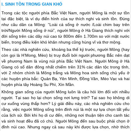
SINH TỒN TRONG GIAN KHÓ
Trong các tộc người phía Bắc Việt Nam, người Mông là một sự tồn
tại đặc biệt, là ví dụ điển hình của sự thích nghi và sinh tồn. Đúng
như câu dân ca Mông: “Loài cá sống ở nước /Loài chim bay trên
trời/Người Mông sống ở núi”, người Mông ở
Hà Giang
thích nghi với
đời sống trên các dãy núi cao từ 800m đến 1.700m so với mặt nước
biển, trong điều kiện khó khăn nhưng cũng hùng vĩ và thơ mộng.
Theo các nhà nghiên cứu, khoảng ba thế kỷ trước, người Mông (hay
còn gọi là H’Mong, Mèo) bị truy đuổi bởi người phương Bắc nên dạt
về phương Nam là vùng núi phía Bắc Việt Nam. Người Mông ở
Hà
Giang
có số dân đông nhất chiếm trên 31% các dân tộc trong tỉnh,
với 2 nhóm chính là Mông trắng và Mông hoa sinh sống chủ yếu ở
các huyện phía bắc: Quản Bạ, Yên Minh, Đồng Văn, Mèo Vạc và hai
huyện phía tây Hoàng Su Phì, Xín Mần.
Không gian sống của người Mông luôn là câu hỏi lớn đối với nhiều
người. Tại sao họ lại chọn sống nơi lưng trời? Tại sao họ không di
cư xuống vùng thấp hơn? Lý giải điều này, các nhà nghiên cứu cho
rằng, việc người Mông sống trên đỉnh núi là một sự lựa chọn tất yếu
của lịch sử. Bởi khi họ di cư đến, những nơi thuận tiện cho canh tác
và sinh hoạt đều đã có chủ. Người Mông đến sau buộc phải chọn ở
đỉnh núi cao. Nhưng ngay cả sau này khi được lựa chọn, nhờ thích