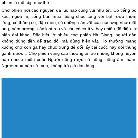
hạn ở Đồng Văn, chợ được họp vào ngày Dần thì ở xã bên cạnh chợ
sẽ được tổ chức lùi đi một ngày, vào ngày Mão.
Điều này là để người Mông vừa có thể tham gia chợ xã mình, lại vừa
có thể tham gia chợ xã bạn, vì thế họ được gặp nhau nhiều hơn và
cũng được vui hơn. Chợ thường họp từ lúc sớm tinh mơ, lúc mặt
người còn chưa tỏ, mây mù vẫn giăng khắp núi.
Những ngôi nhà người Mông thường cách nơi họp chợ rất xa, có khi
đến vài ngọn núi nên ngay từ lúc trời còn chưa rạng, núi rừng hẵng
còn im lìm trong giấc ngủ say thì người Mông đã đeo gùi trên lưng
và đi chợ. Những cô gái Mông thường chọn cho mình bộ váy áo đẹp
nhất, chải tóc gọn gàng xinh xắn để đi chơi chợ. Chiếc áo đính kim
tuyến lóng lánh, váy xòe hoa mười màu, đôi giày đỏ thường ngày
không có cơ hội mặc, chỉ dành cho những dịp quan trọng và chợ
phiên là một dịp như thế.
Chợ phiên nơi cao nguyên đá lúc nào cũng vui như tết. Có tiếng bò
kêu, ngựa hí, tiếng bán mua, tiếng chúc tụng với bát rượu thơm
lừng, có thắng cố, đậu mèo, có những sản vật của núi rừng như mật
ong, nấm hương, các loại rau và còn có cả ti vi hay nhiều đồ điện tử
hiện đại khác. Đặc biệt, ở nhiều chợ phiên
Hà Giang
, người dân
không dùng tiền để trao đổi mà dùng hiện vật. Họ thường mang
xuống chợ con gà hay chục trứng để đổi lấy cái cuốc hay đôi thùng