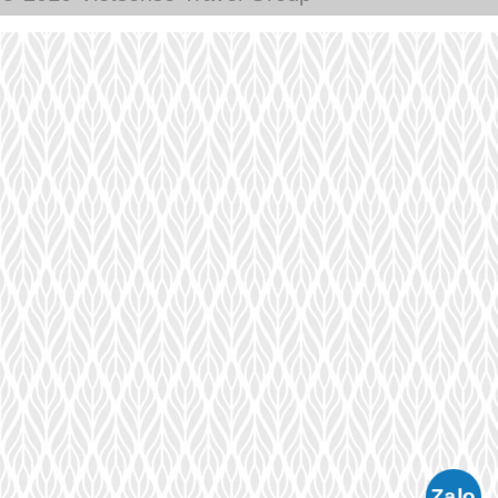
CÔNG TY CỔ PHẦN VIETSENSE
Trụ Sở :
Số 88 Xã Đàn – Quận Đống Đa – Hà Nội
Email:
Info@vietsensetravel.com
, Website:
ToData.vn
,
Hotline:
Giấy chứng nhận đăng ký kinh doanh số: 0104731205 do Sở kế
hoạch và đầu tư TP Hà Nội cấp ngày 03/06/2010 Giấy phép lữ
hành Quốc Tế số: 01-687/2014/TCDL-GP LHQT
CHẤP NHẬN THANH TOÁN
© 2010 Vietsense Travel Group