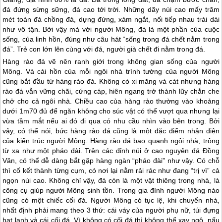
Khi trò chuyện với các vị khách phương xa, những bô lão người
Mông thường tự hào mà nói rằng: “Con trai Mông trưởng thành phải
biết cày nương, thổi khèn và xếp hàng rào đá”. Thật vậy, ở
Hà
Giang
, địa hình 80% là đá. Đá trong lòng đất, đá chạm bước chân,
đá đứng sừng sững, đá cao tới trời. Những dãy núi cao mấy trăm
mét toàn đá chồng đá, dựng đứng, xám ngắt, nối tiếp nhau trải dài
như vô tận. Bởi vậy mà với người Mông, đá là một phần của cuộc
sống, của linh hồn, đúng như câu hát “sống trong đá chết nằm trong
đá”. Trẻ con lớn lên cùng với đá, người già chết đi nằm trong đá.
Hàng rào đá vẽ nên ranh giới trong không gian sống của người
Mông. Và cái hồn của mỗi ngôi nhà trình tường của người Mông
cũng bắt đầu từ hàng rào đá. Không có xi măng và cát nhưng hàng