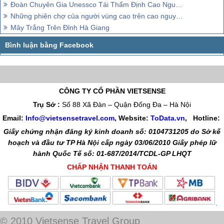
cay nồng. Chỉ vậy thôi, nhưng chợ phiên lại trở thành một “đặc sản”
của cao nguyên đá, đến nỗi nhiều người còn nói “nếu đã đến
Hà
Giang
mà chưa đi chợ phiên tức là chỉ mới biết được một nửa của
nơi này”.
“Hiểm nguy, hùng vĩ và thơ mộng, như những đỉnh núi cao bất tận,
vô danh, đời đời mù sương phủ”, ấy là không gian sống của người
Mông. Giữa lưng trời chỉ có đá và đá ấy, người Mông vẫn ngoan
cường, không ngừng thích ứng để tồn tại đồng thời xây dựng nên
một cộng đồng gắn kết với bản sắc văn hóa độc đáo và riêng biệt.
Rêu Mọc Trên Đá - Đặc Sản Trời Ban Của Người Hà Giang
Những trang phục của phụ nữ Mông trên cao nguyên
Đoàn Chuyên Gia Unessco Tái Thẩm Định Cao Nguyên Đá Đồng Văn
Những phiên chợ của người vùng cao trên cao nguyên đá
Mây Trắng Trên Đỉnh Hà Giang