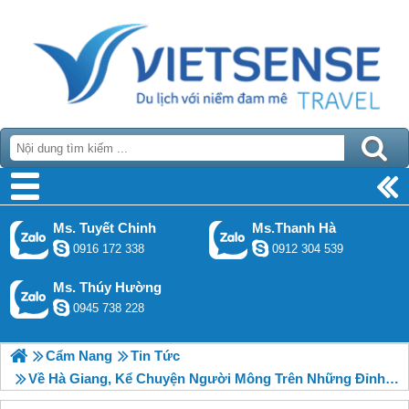
Ms. Tuyết Chinh
Ms.Thanh Hà
0916 172 338
0912 304 539
Ms. Thúy Hường
0945 738 228
Cẩm Nang
Tin Tức
Về Hà Giang, Kể Chuyện Người Mông Trên Những Đỉnh Trời Đá Xám