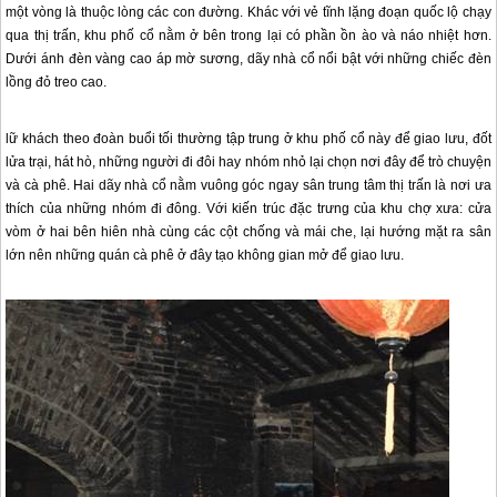
một vòng là thuộc lòng các con đường. Khác với vẻ tĩnh lặng đoạn quốc lộ chạy
qua thị trấn, khu phố cổ nằm ở bên trong lại có phần ồn ào và náo nhiệt hơn.
Dưới ánh đèn vàng cao áp mờ sương, dãy nhà cổ nổi bật với những chiếc đèn
lồng đỏ treo cao.
lữ khách theo đoàn buổi tối thường tập trung ở khu phố cổ này để giao lưu, đốt
lửa trại, hát hò, những người đi đôi hay nhóm nhỏ lại chọn nơi đây để trò chuyện
và cà phê. Hai dãy nhà cổ nằm vuông góc ngay sân trung tâm thị trấn là nơi ưa
thích của những nhóm đi đông. Với kiến trúc đặc trưng của khu chợ xưa: cửa
vòm ở hai bên hiên nhà cùng các cột chống và mái che, lại hướng mặt ra sân
lớn nên những quán cà phê ở đây tạo không gian mở để giao lưu.