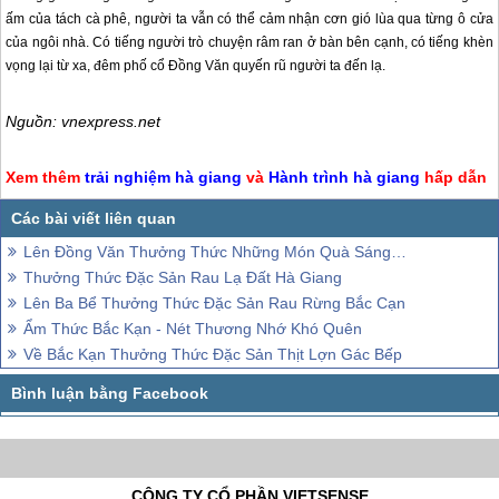
ấm của tách cà phê, người ta vẫn có thể cảm nhận cơn gió lùa qua từng ô cửa
của ngôi nhà. Có tiếng người trò chuyện râm ran ở bàn bên cạnh, có tiếng khèn
vọng lại từ xa, đêm phố cổ Đồng Văn quyến rũ người ta đến lạ.
Nguồn: vnexpress.net
Xem thêm
trải nghiệm
hà giang
và
Hành trình
hà giang
hấp dẫn
Lên Đồng Văn Thưởng Thức Những Món Quà Sáng Hấp Dẫn
Thưởng Thức Đặc Sản Rau Lạ Đất Hà Giang
Lên Ba Bể Thưởng Thức Đặc Sản Rau Rừng Bắc Cạn
Ẩm Thức Bắc Kạn - Nét Thương Nhớ Khó Quên
Về Bắc Kạn Thưởng Thức Đặc Sản Thịt Lợn Gác Bếp
CÔNG TY CỔ PHẦN VIETSENSE