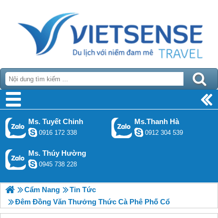
Ms. Tuyết Chinh
Ms.Thanh Hà
0916 172 338
0912 304 539
Ms. Thúy Hường
0945 738 228
Cẩm Nang
Tin Tức
Đêm Đồng Văn Thưởng Thức Cà Phê Phố Cổ