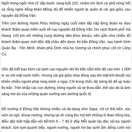
Ngồi trong ngôi nhà cổ sắp bước sang tuổi 102, nhâm nhi tách cà phê nóng hổi
và lắng nghe tiếng khèn Mông đủ để khiến người ta quên đi cái giá giữa cao
nguyên đá Đồng Văn.
Trên con đường Hạnh Phúc những ngày cuối năm tấp nập từng đoàn xe đưa
khách thăm quan miền xuôi về cao nguyên đá Đồng Văn. Do cách thành phố
Hà
Giang
145 km với những cung đường đèo khúc khuỷu, nên gần như chiều tối
khách thăm quan mới đến đặt chân đến được thị trấn Đồng Văn, sau hành trình
Quản Bạ - Yên Minh, khám phá Dinh nhà họ Vương và chinh phục cột cờ Lũng
Cú.
Vốn đã biết bao trùm cái lạnh cao nguyên khi thị trấn nằm trên độ cao hơn 1.000
m so với mặt nước biển, nhưng cái giá giữa mùa đông sau khi mặt trời khuất núi
khiến nhiều người phải rùng mình e ngại. Chỉ trong chốc lát, bóng tối đổ ụp toàn
thị trấn. Trên khắp các con đường, bóng người và xe thưa dần, thế vào đó là ánh
sáng mờ ảo của những quán nướng ven đường quốc lộ.
Đồ nướng ở Đồng Văn không nhiều và đa dạng như Sapa, chỉ có thịt xiên, xúc
xích và ngô, khoai nướng, nhưng lại vô cùng thu hút bởi những lò than hồng lửa,
điều đặc biệt hấp dẫn với tiết trời 6 – 7 độ ở đây. Mỗi quán lác đác vài ba người
khách, túm tụm quanh bếp, người nướng, người hơ tay sưởi ấm, tiếng cười nói