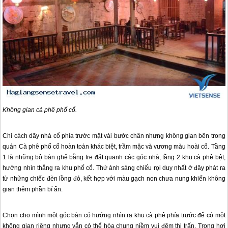
Không gian cà phê phố cổ.
Chỉ cách dãy nhà cổ phía trước mặt vài bước chân nhưng không gian bên trong
quán Cà phê phố cổ hoàn toàn khác biệt, trầm mặc và vương màu hoài cổ. Tầng
1 là những bộ bàn ghế bằng tre đặt quanh các góc nhà, tầng 2 khu cà phê bệt,
hướng nhìn thẳng ra khu phố cổ. Thứ ánh sáng chiếu rọi duy nhất ở đây phát ra
từ những chiếc đèn lồng đỏ, kết hợp với màu gạch non chưa nung khiến không
gian thêm phần bí ẩn.
Chọn cho mình một góc bàn có hướng nhìn ra khu cà phê phía trước để có một
không gian riêng nhưng vẫn có thể hòa chung niềm vui đêm thị trấn. Trong hơi