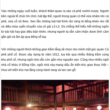
Vào những ngày cuối tuần, khách thăm quan ra vào cà phê nườm nượp. Người
bên ngoài tổ chức trò chơi, hát tập thể, người trong quán có thể vừa nhâm nhi cà
phê, vừa cổ vũ theo. Xen lẫn những bài hát Kinh rộn ràng là tiếng khèn réo rắt
và điệu múa uyển chuyển của cô gái Lô Lô. Dù chẳng thể hiểu hết những ngôn
từ bài hát hay giai điệu bản khèn, nhưng người ta vẫn cảm nhận được tình cảm
gần gũi và ấm áp qua tiếng vỗ tay.
Với những người thích không gian trầm lắng sẽ chọn cho mình một góc quán Cà
phê phố cổ. Được xây dựng từ năm 1912, tuy trải qua nhiều thăng trầm cùng
khu phố cổ, nhưng ngôi nhà vẫn còn gần như nguyên vẹn. Cũng như nhiều ngôi
nhà cổ khác ở Đồng Văn, ngôi nhà này mang dấu ấn kiến trúc giao thoa Việt –
Hoa với kiến trúc hai tầng cùng hành lang và lan can gỗ.