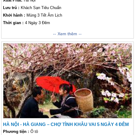
Xuất Phát:
Hà Nội
Lưu trú :
Khách Sạn Tiêu Chuẩn
Khởi hành :
Mùng 3 Tết Âm Lịch
Thời gian :
4 Ngày 3 Đêm
Chương trình Du xuân khám phá vùng Đông Bắc của Tổ Quốc với hành
Xem thêm
trình Tết Âm Lịch sẽ mang đến cho khách thăm quan không khí đầu xuân
năm mới vô cùng mới mẻ và khác biệt. Những trải nghiệm tuyệt vời như
khám phá những bản sắc văn hóa độc đáo của người dân tộc bản địa,
được hòa mình trong không khí lễ hội đặc sắc, lắng nghe các điệu khèn
âm vang hay chiêm ngưỡng vẻ đẹp hoang sơ kì vĩ của vùng sơn cước
dịp đầu năm với muôn hoa rực rỡ sẽ là những dấu ấn khó phai xuyên
suốt hành trình của bạn. Hãy cùng Vietsense Travel khám phá những địa
điểm thú vị này trong chuyến đi đầu năm của bạn nhé!
HÀ NỘI - HÀ GIANG – CHỢ TÌNH KHÂU VAI 5 NGÀY 4 ĐÊM
Phương tiện :
Ô tô