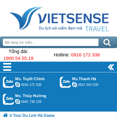
Tổng đài:
Hotline:
0916 172 338
1900.54.55.19
Ms. Tuyết Chinh
Ms.Thanh Hà
0916 172 338
0912 304 539
Ms. Thúy Hường
0945 738 228
Tour Du Lịch Hà Giang