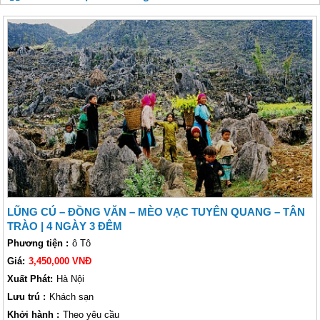
LŨNG CÚ – ĐỒNG VĂN – MÈO VẠC TUYÊN QUANG – TÂN
TRÀO | 4 NGÀY 3 ĐÊM
Phương tiện :
ô Tô
Giá:
3,450,000 VNĐ
Xuất Phát:
Hà Nội
Lưu trú :
Khách sạn
Khởi hành :
Theo yêu cầu