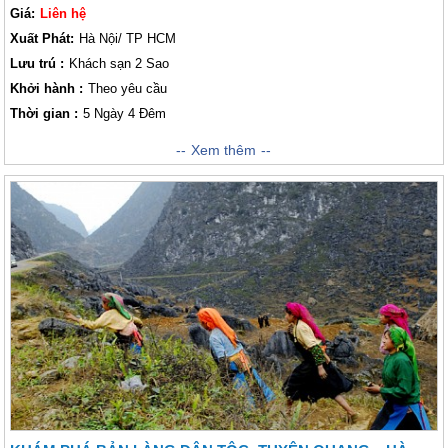
Giá:
Liên hệ
Xuất Phát:
Hà Nội/ TP HCM
Lưu trú :
Khách sạn 2 Sao
Khởi hành :
Theo yêu cầu
Thời gian :
5 Ngày 4 Đêm
Hành trình độc đáo khám phá Đông Bắc của công ty chúng tôi lần này sẽ
Xem thêm
đưa quý khách đi thăm Hà Giang - nơi địa đầu của Tổ Quốc và tham
quan chợ tình Khâu Vai - một trong những phiên chợ có lịch sử hình
thành lâu đời nhất vùng Đông Bắc nước ta. Đến với hành trình này, quý
khách sẽ có cơ hội được tham quan các địa danh nổi tiếng gần xa, được
trải nghiệm và khám phá những nét độc đáo trong văn hóa của người dân
địa phương, được thưởng thức những món ăn đặc sản lạ mắt lạ tai và lạ
miệng của Hà Giang. Ngoài ra, quý khách còn có cơ hội tham gia vào
phiên chợ Khâu Vai chỉ mở vào duy nhất ngày 27 tháng 3 âm lịch. Quý
khách sẽ có cơ hội trải nghiệm tất cả những điều thú vị này trong hành
trình của chúng tôi!