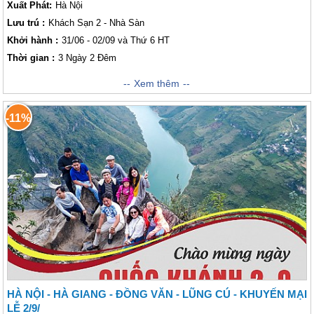
Xuất Phát:
Hà Nội
Du thuyền trên dòng xanh Nho Quế, khám phá Hẻm Tu Sản nổi
tiếng.
Lưu trú :
Khách Sạn 2 - Nhà Sàn
Khởi hành :
31/06 - 02/09 và Thứ 6 HT
Thời gian :
3 Ngày 2 Đêm
Khi bạn chưa biết phải đi đâu và làm gì trong kì nghỉ, Vietsense Travel sẽ
Xem thêm
cung cấp cho bạn chương trình tham quan dành cho những người đang
muốn đi nhưng chưa biết đường đi, không rõ về những điểm tham quan,
-11%
cũng chưa biết sắp xếp lộ trình cho hợp lý, hay đơn giản là chưa tìm
được bạn đồng hành. Hãy đến với Bắc Kạn - địa điểm thăm quan sinh
thái và mạo hiểm cực kì hấp dẫn. Sau đó sẽ là Cao Bằng - vùng đất xa
xôi của miền Bắc Việt Nam, sự đa dạng của hệ thống sông ngòi và rừng
rậm khiến cho nơi đây trở thành địa điểm dành cho những khách thăm
quan thích khám phá, đam mê mạo hiểm.
HÀ NỘI - HÀ GIANG - ĐỒNG VĂN - LŨNG CÚ - KHUYẾN MẠI
LỄ 2/9/