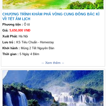
CHƯƠNG TRÌNH KHÁM PHÁ VÒNG CUNG ĐÔNG BẮC KÌ
VĨ! TẾT ÂM LỊCH
Phương tiện :
Ô tô
Giá:
5,650,000 VNĐ
Xuất Phát:
Hà Nội
Lưu trú :
KS Tiêu Chuẩn - Homestay
Khởi hành :
Mùng 2 Tết Nguyên Đán
Thời gian :
5 Ngày 4 Đêm
Là một tỉnh biên giới, Hà Giang nằm ở vùng cực Bắc xa xôi của Tổ quốc.
Xem thêm
Đến thăm tỉnh này để du hành ngược thời gian và khám phá một số cảnh
quan hiểm trở và hùng vĩ nhất của Việt Nam. khách thăm quan có thể
được hòa mình vào vẻ hùng vĩ của thiên nhiên đất trời và bầu không khí
của các thị trấn xa xôi và các bản làng dân tộc thiểu số. Hà Giang nổi
tiếng với những điệu múa khèn đặc trưng của dân tộc H'mông và nhiều
danh thắng hùng vĩ hoang sơ ,… cùng nét văn hóa phong tục tập quán
độc đáo của cư dân bản địa... Tất cả tạo nên một Vòng cung Đông Bắc
cuốn hút và thú vị với mọi miền Lữ khách trong và ngoài nước.