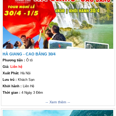
hưởng không khí xanh ngát, hùng vĩ mà còn được đắm mình trong
không gian văn hóa của đồng bảo dân tộc nơi đây.
HÀ GIANG - CAO BẰNG 30/4
Phương tiện :
Ô tô
Giá:
Liên hệ
Xuất Phát:
Hà Nội
Lưu trú :
Khách Sạn
Khởi hành :
Liên Hệ
Thời gian :
4 Ngày 3 Đêm
Chương trình khám phá vùng Đông Bắc từ Hà Giang đến Cao Bằng là
Xem thêm
một chuyến đi đầy ấn tượng và cảm xúc nhất. Đây là nơi có những con
đường chạy ngút lên trời xanh, nơi những con người Việt Nam tự hào