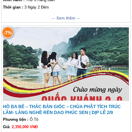
Thời gian :
3 Ngày 2 Đêm
Không chỉ có Hoa Tam Giác Mạch mà khách thăm quan có thể đi bất cứ
Xem thêm
thời điểm nào vì mỗi mùa mảnh đất này lại mang một vẻ đẹp riêng biệt,
một màu sắc không trộn lẫn. Lúc là điểm nhấn với chợ tình Khâu Vai, khi
-7%
thì mùa Hoa Tam Giác Mạch trải dài những quả đồi. Rồi có thời điểm
mùa vàng, lúa chín rực những con đường xuyên thửa ruộng bậc thang kì
vĩ nằm lưng chừng núi hay những khoảnh khắc "Đá nở hoa" - hoa cải
ĐIỂM NỔI BẬT TRONG CHƯƠNG TRÌNH
vàng, hoa đào, hoa mận rực rỡ trên những mái nhà trình tường, bờ rào
Ghé thăm Quản Bạ, được chiêm ngưỡng Núi Đôi Cô Tiên - “tác
đá người dân bản địa. Và đặc biệt những cung đường xuyên thung lũng,
phẩm nghệ thuật” của tạo hóa ban tặng cho vùng đất này.
những con đường "leo mây" cao vời vợi hay những đoạn đèo zic zắc -
Đến với Cao nguyên đá Đồng Văn nổi tiếng, tham quan Nhà của
luôn là điểm nhấn sâu đậm với mỗi Lữ khách . Hãy khám phá Cao
Pao trong bối cảnh những thước phim nổi tiếng “Chuyện của Pao”
Nguyên Đá hùng vĩ và tươi đẹp này.
vang tiếng một thời.
Tham quan Dinh thự vua Mèo Vương Chính Đức với kiến trúc độc
đáo và những câu chuyện đặc sắc liên quan.
Đặt chân đến Lũng Cú, bồi hồi, xúc động khi được chạm tay vào lá
cờ nơi địa đầu Tổ Quốc thân yêu.
HỒ BA BỂ – THÁC BẢN GIỐC – CHÙA PHẬT TÍCH TRÚC
Chinh phục Mã Pì Lèng - Nơi được mệnh danh là đệ nhất hùng
LÂM- LÀNG NGHỀ RÈN DAO PHÚC SEN | DỊP LỄ 2/9
quan, một trong tứ đại đỉnh đèo, "vua đèo" Việt Nam nổi tiếng.
Phương tiện :
Ô Tô
Về với phố cổ Đồng Văn cổ kính, xinh đẹp, tham gia chợ phiên
Giá:
2,350,000 VNĐ
Đồng Văn mang đậm nét bản sắc văn hóa dân tộc vùng cao.