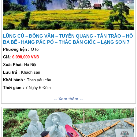
LŨNG CÚ – ĐỒNG VĂN – TUYÊN QUANG - TÂN TRÀO – HỒ
BA BỂ - HANG PẮC PÓ – THÁC BẢN GIỐC – LẠNG SƠN 7
NGÀY 6 ĐÊM
Phương tiện :
Ô tô
Giá:
6,098,000 VNĐ
Xuất Phát:
Hà Nội
Lưu trú :
Khách sạn
Khởi hành :
Theo yêu cầu
Thời gian :
7 Ngày 6 Đêm
Đây là hành trình đưa quý khách đi khám phá các tỉnh Hà Giang, Tuyên
Xem thêm
Quang, Cao Bằng, Bắc Kạn, Lạng Sơn, Bắc Giang và đi qua Bắc Ninh.
Đến với hành trình này, quý khách sẽ có cơ hội tham quan những danh
lam thắng cảnh đẹp nức lòng khách thăm quan gần xa, được trải nghiệm
những nét văn hóa độc đáo và tuyệt vời của những dân tộc thiểu số sinh
sống tại đây hay là thưởng thức những món đặc sản vùng Đông Bắc
nước ta. Những điều này quý khách chỉ có thể trải nghiệm khi đồng hành