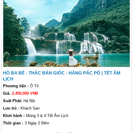
bước đi trên từng tấc đất quê hương, nơi có ruộng bậc thang kỳ công lao
động, những cánh đồng hoa màu sắc trải dài lưu luyến, hay thác nước
Bản Giốc ngày đêm tuôn trào như bức tranh thủy mặc… Với kì nghỉ lễ
30/4 & 1/5 sắp tới, hãy cùng Vietsense khám vùng đất ôm trọn vẻ đẹp
của núi rừng Đông Bắc này nhé !
HỒ BA BỂ - THÁC BẢN GIỐC - HÀNG PÁC PÓ | TẾT ÂM
LỊCH
Phương tiện :
Ô Tô
Giá:
2,450,000 VNĐ
Xuất Phát:
Hà Nội
Lưu trú :
Khách Sạn
Khởi hành :
Mùng 3 & 4 Tết Âm Lịch
Thời gian :
3 Ngày 2 Đêm