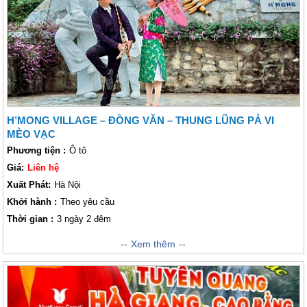
cùng với chúng tôi! Kính mời quý khách tham khảo lịch trình cụ thể dưới
đây của chúng tôi!
H’MONG VILLAGE – ĐỒNG VĂN – THUNG LŨNG PẢ VI
MÈO VẠC
Phương tiện :
Ô tô
Giá:
Liên hệ
Xuất Phát:
Hà Nội
Khởi hành :
Theo yêu cầu
Thời gian :
3 ngày 2 đêm
Hà Giang không chỉ được biết đến là điểm nghỉ dưỡng đáng đến nhất của
Xem thêm
miền Bắc. Mà Hà Giang còn là điểm đến cho những ai yêu thích trải
nghiệm không gian văn hóa, phong tục tập quán bản làng và thưởng thức
những món ăn mang đậm nét văn hóa địa phương. Đến với Hà Giang
vào thời điểm 6 tháng cuối năm, quý khách sẽ không chỉ được tận